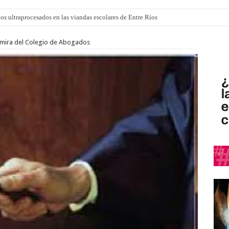
los ultraprocesados en las viandas escolares de Entre Ríos
 “La Runfla de los Macanos”
la mira del Colegio de Abogados