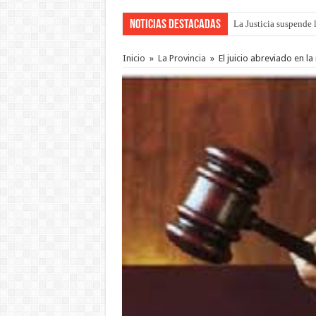
Noticias Destacadas
La Justicia suspende 
Se presentará la obra
Inicio
»
La Provincia
»
El juicio abreviado en 