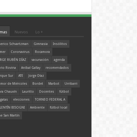
mas
Nuevos
Lo +
erico Schvartzman
Gimnasia
Insólitos
mer
Coronavirus
Rocamora
RGE RUBÉN DÍAZ
vacunación
agenda
rio Rovina
Aníbal Gallay
recomendados
rque Sur
ATE
Jorge Díaz
mor de Miércoles
Bordet
Marbot
Urribarri
ara Chauvín
Lauritto
Docentes
fútbol
gatas
elecciones
TORNEO FEDERAL A
LENTÍN BISOGNI
Ambiente
fútbol local
ne San Martín