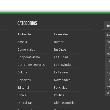
Categorias
Te
Ambiente
Gremiales
Am
Amelia
Humor
Ag
JO
Comerciales
Insólitos
Ma
Cooperativismo
La Ciudad
Pa
Correo de Lectores
La Provincia
hu
Cultura
La Región
Cl
Deportes
Novedades
Re
VA
Editorial
Policiales
ci
El País
Política
Entrevistas
Ultimas noticias