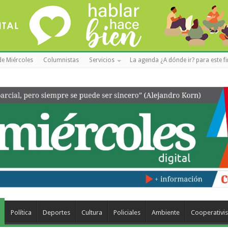
de Miércoles
Columnistas
Servicios
La agenda ¿A dónde ir? para este f
Política
Deportes
Cultura
Policiales
Ambiente
Cooperativi