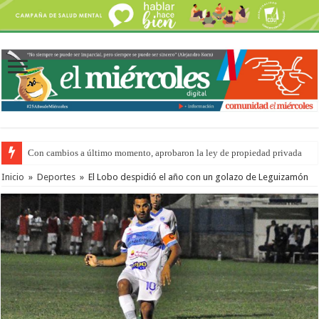
Con cambios a último momento, aprobaron la ley de propiedad privada
Inicio
»
Deportes
»
El Lobo despidió el año con un golazo de Leguizamón