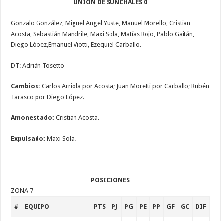
UNIÓN DE SUNCHALES 0
Gonzalo González, Miguel Angel Yuste, Manuel Morello, Cristian
Acosta, Sebastián Mandrile, Maxi Sola, Matías Rojo, Pablo Gaitán,
Diego López,Emanuel Viotti, Ezequiel Carballo.
DT: Adrián Tosetto
Cambios:
Carlos Arriola por Acosta; Juan Moretti por Carballo; Rubén
Tarasco por Diego López.
Amonestado:
Cristian Acosta.
Expulsado:
Maxi Sola.
POSICIONES
ZONA 7
#
EQUIPO
PTS
PJ
PG
PE
PP
GF
GC
DIF