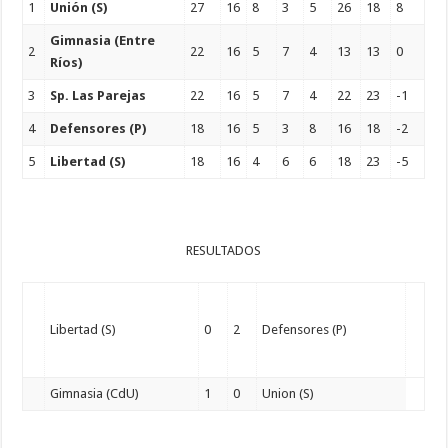
1
Unión (S)
27
16
8
3
5
26
18
8
Gimnasia (Entre
2
22
16
5
7
4
13
13
0
Ríos)
3
Sp. Las Parejas
22
16
5
7
4
22
23
-1
4
Defensores (P)
18
16
5
3
8
16
18
-2
5
Libertad (S)
18
16
4
6
6
18
23
-5
RESULTADOS
Libertad (S)
0
2
Defensores (P)
Gimnasia (CdU)
1
0
Union (S)