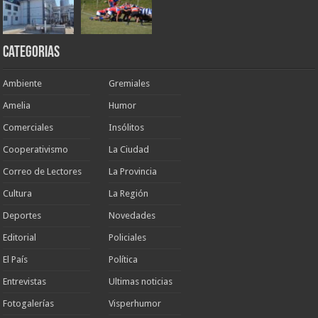
Categorias
Ambiente
Gremiales
Amelia
Humor
Comerciales
Insólitos
Cooperativismo
La Ciudad
Correo de Lectores
La Provincia
Cultura
La Región
Deportes
Novedades
Editorial
Policiales
El País
Política
Entrevistas
Ultimas noticias
Fotogalerías
Visperhumor