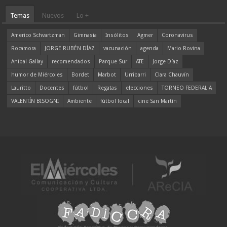
Temas
Nuevos
Lo +
Americo Schvartzman
Gimnasia
Insólitos
Agmer
Coronavirus
Rocamora
JORGE RUBÉN DÍAZ
vacunación
agenda
Mario Rovina
Aníbal Gallay
recomendados
Parque Sur
ATE
Jorge Díaz
humor de Miércoles
Bordet
Marbot
Urribarri
Clara Chauvín
Lauritto
Docentes
fútbol
Regatas
elecciones
TORNEO FEDERAL A
VALENTÍN BISOGNI
Ambiente
fútbol local
cine San Martín