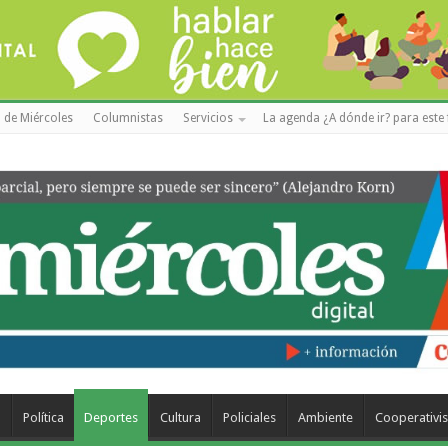
 de Miércoles
Columnistas
Servicios
La agenda ¿A dónde ir? para este 
a
Política
Deportes
Cultura
Policiales
Ambiente
Cooperativi