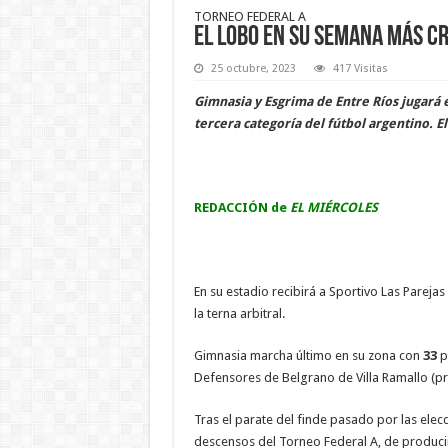
TORNEO FEDERAL A
El Lobo en su semana más cr
25 octubre, 2023
417 Visitas
Gimnasia y Esgrima de Entre Ríos jugará 
tercera categoría del fútbol argentino. E
REDACCIÓN de
EL MIÉRCOLES
En su estadio recibirá a Sportivo Las Pareja
la terna arbitral.
Gimnasia marcha último en su zona con
33
pu
Defensores de Belgrano de Villa Ramallo (p
Tras el parate del finde pasado por las elec
descensos del Torneo Federal A, de producir