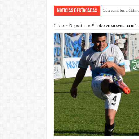
Noticias Destacadas
Con cambios a último
Adopción en Entre Río
Inicio
»
Deportes
»
El Lobo en su semana más c