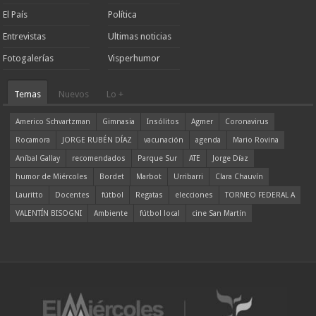
El País
Política
Entrevistas
Ultimas noticias
Fotogalerías
Visperhumor
Temas
Nuevos
Lo +
Americo Schvartzman
Gimnasia
Insólitos
Agmer
Coronavirus
Rocamora
JORGE RUBÉN DÍAZ
vacunación
agenda
Mario Rovina
Aníbal Gallay
recomendados
Parque Sur
ATE
Jorge Díaz
humor de Miércoles
Bordet
Marbot
Urribarri
Clara Chauvín
Lauritto
Docentes
fútbol
Regatas
elecciones
TORNEO FEDERAL A
VALENTÍN BISOGNI
Ambiente
fútbol local
cine San Martín