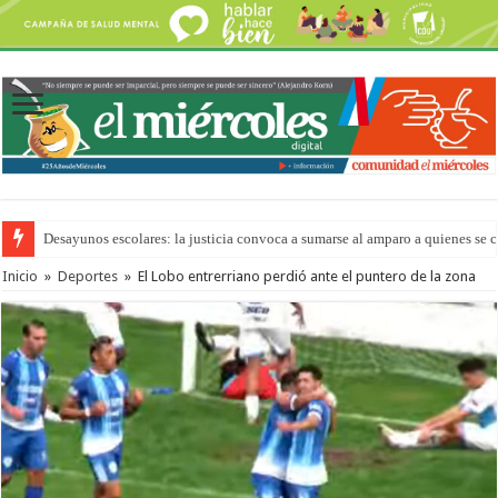
Desayunos escolares: la justicia convoca a sumarse al amparo a quienes se 
“La Feria en tu Barrio” para agostocon sus días y horarios
Inicio
»
Deportes
»
El Lobo entrerriano perdió ante el puntero de la zona