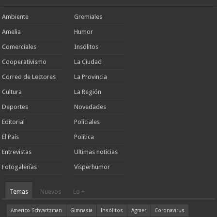
Ambiente
Gremiales
Amelia
Humor
Comerciales
Insólitos
Cooperativismo
La Ciudad
Correo de Lectores
La Provincia
Cultura
La Región
Deportes
Novedades
Editorial
Policiales
El País
Política
Entrevistas
Ultimas noticias
Fotogalerías
Visperhumor
Temas
Nuevos
Lo +
Americo Schvartzman
Gimnasia
Insólitos
Agmer
Coronavirus