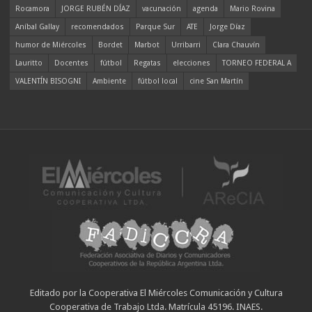
Rocamora
JORGE RUBÉN DÍAZ
vacunación
agenda
Mario Rovina
Aníbal Gallay
recomendados
Parque Sur
ATE
Jorge Díaz
humor de Miércoles
Bordet
Marbot
Urribarri
Clara Chauvín
Lauritto
Docentes
fútbol
Regatas
elecciones
TORNEO FEDERAL A
VALENTÍN BISOGNI
Ambiente
fútbol local
cine San Martín
Editado por la Cooperativa El Miércoles Comunicación y Cultura
Cooperativa de Trabajo Ltda. Matrícula 45196. INAES.