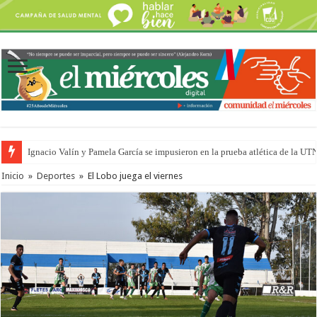
Ignacio Valín y Pamela García se impusieron en la prueba atlética de la UT
Traigo el litoral en mi canción: 100 años de Aníbal Sampayo
Inicio
»
Deportes
»
El Lobo juega el viernes