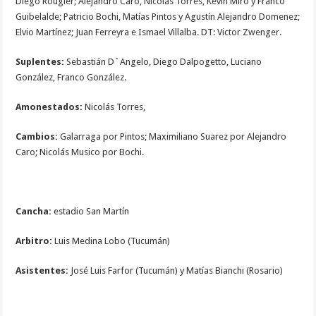
Diego Rougier; Alejandro Caro, Nicolás Torres, Kevin Miró y Franco
Guibelalde; Patricio Bochi, Matías Pintos y Agustín Alejandro Domenez;
Elvio Martínez; Juan Ferreyra e Ismael Villalba. DT: Victor Zwenger.
Suplentes:
Sebastián D´Angelo, Diego Dalpogetto, Luciano
González, Franco González.
Amonestados:
Nicolás Torres,
Cambios:
Galarraga por Pintos; Maximiliano Suarez por Alejandro
Caro; Nicolás Musico por Bochi.
Cancha:
estadio San Martín
Arbitro:
Luis Medina Lobo (Tucumán)
Asistentes:
José Luis Farfor (Tucumán) y Matías Bianchi (Rosario)