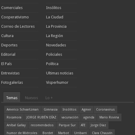
Comerciales
Insólitos
Cooperativismo
La Ciudad
Correo de Lectores
La Provincia
Cultura
La Región
Deportes
Novedades
Editorial
Policiales
El País
Política
Entrevistas
Ultimas noticias
Fotogalerías
Visperhumor
Temas
Nuevos
Lo +
Americo Schvartzman
Gimnasia
Insólitos
Agmer
Coronavirus
Rocamora
JORGE RUBÉN DÍAZ
vacunación
agenda
Mario Rovina
Aníbal Gallay
recomendados
Parque Sur
ATE
Jorge Díaz
humor de Miércoles
Bordet
Marbot
Urribarri
Clara Chauvín