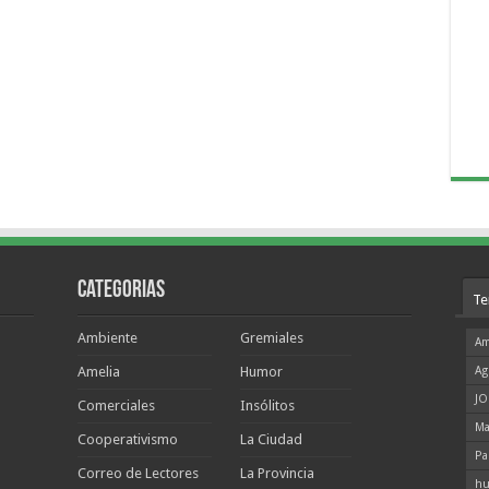
Categorias
Te
Ambiente
Gremiales
Am
Amelia
Humor
Ag
JO
Comerciales
Insólitos
Ma
Cooperativismo
La Ciudad
Pa
Correo de Lectores
La Provincia
hu