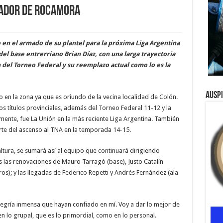
ugador de Rocamora
en el armado de su plantel para la próxima Liga Argentina
el base entrerriano Brian Díaz, con una larga trayectoria
del Torneo Federal y su reemplazo actual como lo es la
Ausp
 en la zona ya que es oriundo de la vecina localidad de Colón.
os títulos provinciales, además del Torneo Federal 11-12 y la
amente, fue La Unión en la más reciente Liga Argentina. También
rte del ascenso al TNA en la temporada 14-15.
altura, se sumará así al equipo que continuará dirigiendo
 las renovaciones de Mauro Tarragó (base), Justo Catalín
eros); y las llegadas de Federico Repetti y Andrés Fernández (ala
legría inmensa que hayan confiado en mí. Voy a dar lo mejor de
n lo grupal, que es lo primordial, como en lo personal.