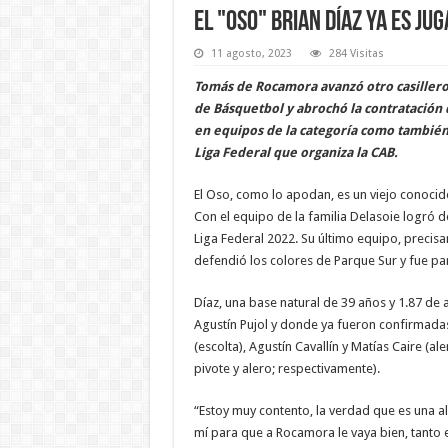
El "Oso" Brian Díaz ya es j
11 agosto, 2023
284 Visitas
Tomás de Rocamora avanzó otro casillero 
de Básquetbol y abrochó la contratación d
en equipos de la categoría como también 
Liga Federal que organiza la CAB.
El Oso, como lo apodan, es un viejo conocido
Con el equipo de la familia Delasoie logró d
Liga Federal 2022. Su último equipo, precis
defendió los colores de Parque Sur y fue pa
Díaz, una base natural de 39 años y 1.87 de 
Agustín Pujol y donde ya fueron confirmadas
(escolta), Agustín Cavallín y Matías Caire (al
pivote y alero; respectivamente).
“Estoy muy contento, la verdad que es una a
mí para que a Rocamora le vaya bien, tanto e