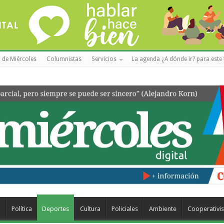
 de Miércoles
Columnistas
Servicios
La agenda ¿A dónde ir? para este 
a
Política
Deportes
Cultura
Policiales
Ambiente
Cooperativi