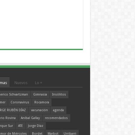
mas
Nuevos
Lo +
erico Schvartzman
Gimnasia
Insólitos
mer
Coronavirus
Rocamora
RGE RUBÉN DÍAZ
vacunación
agenda
rio Rovina
Aníbal Gallay
recomendados
rque Sur
ATE
Jorge Díaz
mor de Miércoles
Bordet
Marbot
Urribarri