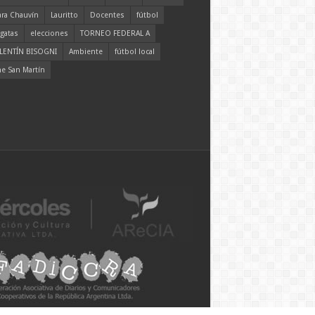
ara Chauvín
Lauritto
Docentes
fútbol
gatas
elecciones
TORNEO FEDERAL A
LENTÍN BISOGNI
Ambiente
fútbol local
ne San Martín