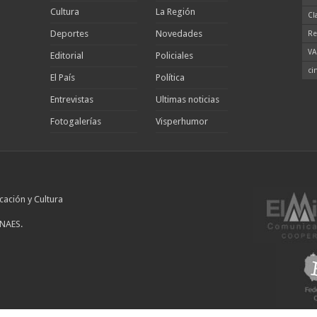
Cultura
La Región
Cl
Deportes
Novedades
Re
VA
Editorial
Policiales
ci
El País
Política
Entrevistas
Ultimas noticias
Fotogalerías
Visperhumor
cación y Cultura
INAES.