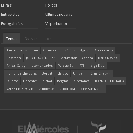
El País
Política
Entrevistas
Ultimas noticias
Fotogalerías
Visperhumor
Temas
Nuevos
Lo +
Americo Schvartzman
Gimnasia
Insólitos
Agmer
Coronavirus
Rocamora
JORGE RUBÉN DÍAZ
vacunación
agenda
Mario Rovina
Aníbal Gallay
recomendados
Parque Sur
ATE
Jorge Díaz
humor de Miércoles
Bordet
Marbot
Urribarri
Clara Chauvín
Lauritto
Docentes
fútbol
Regatas
elecciones
TORNEO FEDERAL A
VALENTÍN BISOGNI
Ambiente
fútbol local
cine San Martín