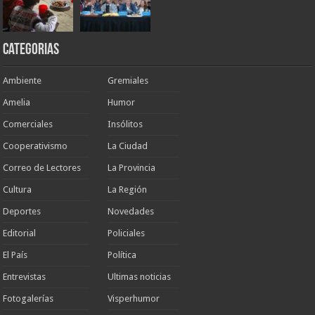
Categorias
Ambiente
Gremiales
Amelia
Humor
Comerciales
Insólitos
Cooperativismo
La Ciudad
Correo de Lectores
La Provincia
Cultura
La Región
Deportes
Novedades
Editorial
Policiales
El País
Política
Entrevistas
Ultimas noticias
Fotogalerías
Visperhumor