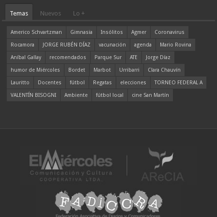
Temas
Nuevos
Lo +
Americo Schvartzman
Gimnasia
Insólitos
Agmer
Coronavirus
Rocamora
JORGE RUBÉN DÍAZ
vacunación
agenda
Mario Rovina
Aníbal Gallay
recomendados
Parque Sur
ATE
Jorge Díaz
humor de Miércoles
Bordet
Marbot
Urribarri
Clara Chauvín
Lauritto
Docentes
fútbol
Regatas
elecciones
TORNEO FEDERAL A
VALENTÍN BISOGNI
Ambiente
fútbol local
cine San Martín