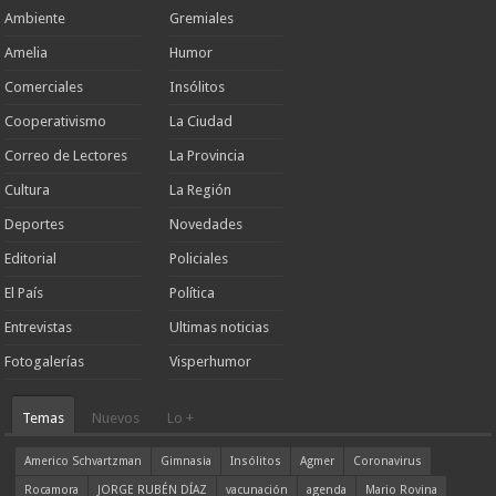
Ambiente
Gremiales
Amelia
Humor
Comerciales
Insólitos
Cooperativismo
La Ciudad
Correo de Lectores
La Provincia
Cultura
La Región
Deportes
Novedades
Editorial
Policiales
El País
Política
Entrevistas
Ultimas noticias
Fotogalerías
Visperhumor
Temas
Nuevos
Lo +
Americo Schvartzman
Gimnasia
Insólitos
Agmer
Coronavirus
Rocamora
JORGE RUBÉN DÍAZ
vacunación
agenda
Mario Rovina