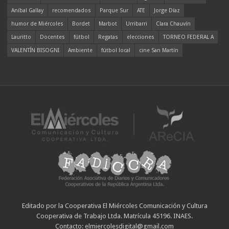
Aníbal Gallay
recomendados
Parque Sur
ATE
Jorge Díaz
humor de Miércoles
Bordet
Marbot
Urribarri
Clara Chauvín
Lauritto
Docentes
fútbol
Regatas
elecciones
TORNEO FEDERAL A
VALENTÍN BISOGNI
Ambiente
fútbol local
cine San Martín
Editado por la Cooperativa El Miércoles Comunicación y Cultura
Cooperativa de Trabajo Ltda. Matrícula 45196. INAES.
Contacto: elmiercolesdigital@gmail.com