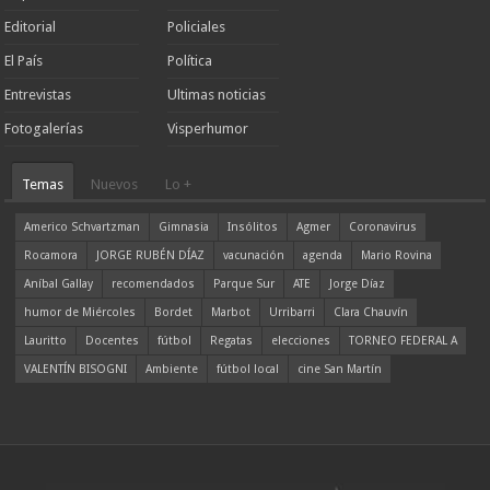
Editorial
Policiales
El País
Política
Entrevistas
Ultimas noticias
Fotogalerías
Visperhumor
Temas
Nuevos
Lo +
Americo Schvartzman
Gimnasia
Insólitos
Agmer
Coronavirus
Rocamora
JORGE RUBÉN DÍAZ
vacunación
agenda
Mario Rovina
Aníbal Gallay
recomendados
Parque Sur
ATE
Jorge Díaz
humor de Miércoles
Bordet
Marbot
Urribarri
Clara Chauvín
Lauritto
Docentes
fútbol
Regatas
elecciones
TORNEO FEDERAL A
VALENTÍN BISOGNI
Ambiente
fútbol local
cine San Martín