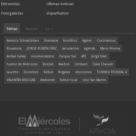
Entrevistas
Ultimas noticias
Fotogalerías
Visperhumor
Temas
Nuevos
Lo +
Americo Schvartzman
Gimnasia
Insólitos
Agmer
Coronavirus
Rocamora
JORGE RUBÉN DÍAZ
vacunación
agenda
Mario Rovina
Aníbal Gallay
recomendados
Parque Sur
ATE
Jorge Díaz
humor de Miércoles
Bordet
Marbot
Urribarri
Clara Chauvín
Lauritto
Docentes
fútbol
Regatas
elecciones
TORNEO FEDERAL A
VALENTÍN BISOGNI
Ambiente
fútbol local
cine San Martín