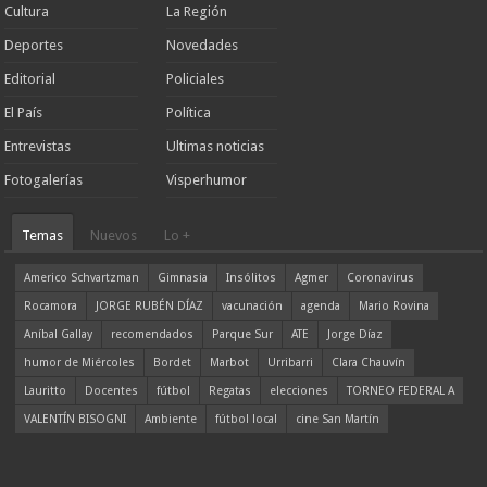
Cultura
La Región
Deportes
Novedades
Editorial
Policiales
El País
Política
Entrevistas
Ultimas noticias
Fotogalerías
Visperhumor
Temas
Nuevos
Lo +
Americo Schvartzman
Gimnasia
Insólitos
Agmer
Coronavirus
Rocamora
JORGE RUBÉN DÍAZ
vacunación
agenda
Mario Rovina
Aníbal Gallay
recomendados
Parque Sur
ATE
Jorge Díaz
humor de Miércoles
Bordet
Marbot
Urribarri
Clara Chauvín
Lauritto
Docentes
fútbol
Regatas
elecciones
TORNEO FEDERAL A
VALENTÍN BISOGNI
Ambiente
fútbol local
cine San Martín