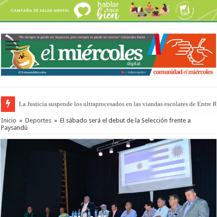
La Justicia suspende los ultraprocesados en las viandas escolares de Entre 
Se presentará la obra “La Runfla de los Macanos”
Inicio
»
Deportes
»
El sábado será el debut de la Selección frente a
Paysandú