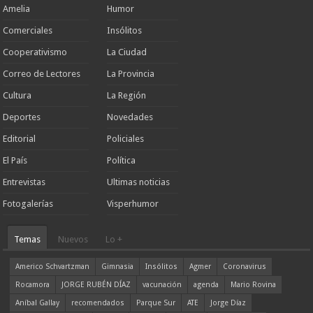
Amelia
Humor
Comerciales
Insólitos
Cooperativismo
La Ciudad
Correo de Lectores
La Provincia
Cultura
La Región
Deportes
Novedades
Editorial
Policiales
El País
Política
Entrevistas
Ultimas noticias
Fotogalerías
Visperhumor
Temas
Nuevos
Lo +
Americo Schvartzman
Gimnasia
Insólitos
Agmer
Coronavirus
Rocamora
JORGE RUBÉN DÍAZ
vacunación
agenda
Mario Rovina
Aníbal Gallay
recomendados
Parque Sur
ATE
Jorge Díaz