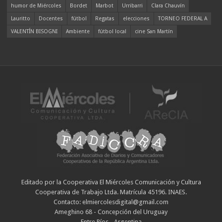
humor de Miércoles
Bordet
Marbot
Urribarri
Clara Chauvín
Lauritto
Docentes
fútbol
Regatas
elecciones
TORNEO FEDERAL A
VALENTÍN BISOGNI
Ambiente
fútbol local
cine San Martín
Editado por la Cooperativa El Miércoles Comunicación y Cultura
Cooperativa de Trabajo Ltda. Matrícula 45196. INAES.
Contacto: elmiercolesdigital@gmail.com
Ameghino 68 - Concepción del Uruguay
Entre Ríos - Argentina