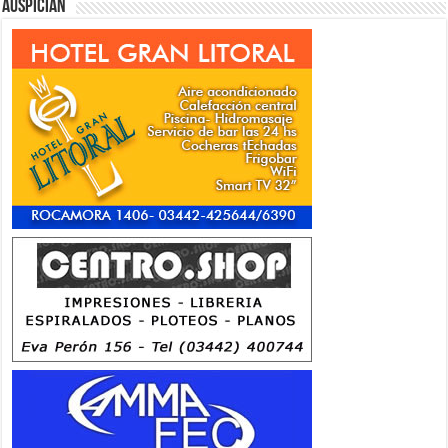
Auspician