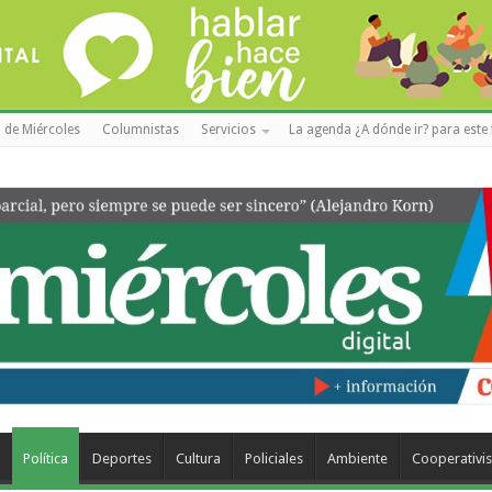
 de Miércoles
Columnistas
Servicios
La agenda ¿A dónde ir? para este 
a
Política
Deportes
Cultura
Policiales
Ambiente
Cooperativi