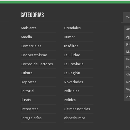
Categorias
Te
Ambiente
Gremiales
Am
Amelia
Humor
Ag
JO
Comerciales
Insólitos
Ma
Cooperativismo
La Ciudad
Pa
Correo de Lectores
La Provincia
hu
Cultura
La Región
Cl
Deportes
Novedades
Re
VA
Editorial
Policiales
ci
El País
Política
Entrevistas
Ultimas noticias
Fotogalerías
Visperhumor