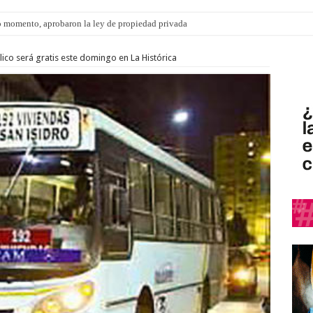
 momento, aprobaron la ley de propiedad privada
s: el 35% de los 90 niños, niñas y adolescentes que esperan una familia tiene CU
lico será gratis este domingo en La Histórica