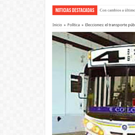
Noticias Destacadas
Con cambios a último
Adopción en Entre Río
Inicio
»
Política
»
Elecciones: el transporte púb