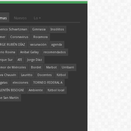
mas
Nuevos
Lo +
erico Schvartzman
Gimnasia
Insólitos
mer
Coronavirus
Rocamora
RGE RUBÉN DÍAZ
vacunación
agenda
rio Rovina
Aníbal Gallay
recomendados
rque Sur
ATE
Jorge Díaz
mor de Miércoles
Bordet
Marbot
Urribarri
ara Chauvín
Lauritto
Docentes
fútbol
gatas
elecciones
TORNEO FEDERAL A
LENTÍN BISOGNI
Ambiente
fútbol local
ne San Martín