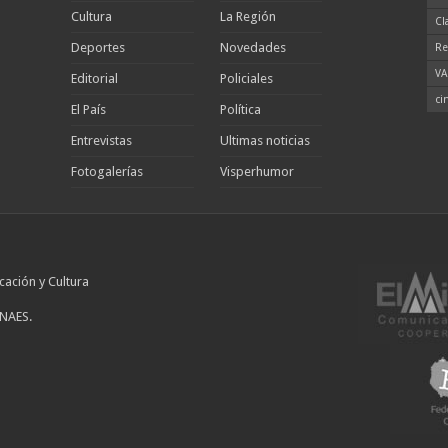
Cultura
La Región
Cl
Deportes
Novedades
Re
VA
Editorial
Policiales
ci
El País
Política
Entrevistas
Ultimas noticias
Fotogalerías
Visperhumor
cación y Cultura
INAES.