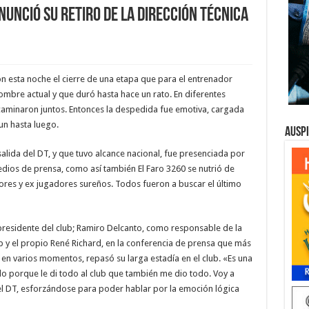
unció su retiro de la dirección técnica
ron esta noche el cierre de una etapa que para el entrenador
ombre actual y que duró hasta hace un rato. En diferentes
 caminaron juntos. Entonces la despedida fue emotiva, cargada
un hasta luego.
Ausp
salida del DT, y que tuvo alcance nacional, fue presenciada por
dios de prensa, como así también El Faro 3260 se nutrió de
dores y ex jugadores sureños. Todos fueron a buscar el último
 presidente del club; Ramiro Delcanto, como responsable de la
 y el propio René Richard, en la conferencia de prensa que más
en varios momentos, repasó su larga estadía en el club. «Es una
lo porque le di todo al club que también me dio todo. Voy a
l DT, esforzándose para poder hablar por la emoción lógica