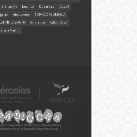
ara Chauvín
Lauritto
Docentes
fútbol
gatas
elecciones
TORNEO FEDERAL A
LENTÍN BISOGNI
Ambiente
fútbol local
ne San Martín