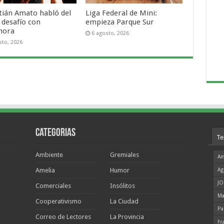
tián Amato habló del
Liga Federal de Mini:
 desafío con
empieza Parque Sur
mora
6 agosto, 2026
sto, 2026
Categorias
Te
Ambiente
Gremiales
Am
Amelia
Humor
Ag
JO
Comerciales
Insólitos
Ma
Cooperativismo
La Ciudad
Pa
Correo de Lectores
La Provincia
hu