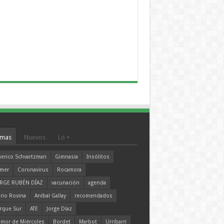
mas
Nuevos
Lo +
erico Schvartzman
Gimnasia
Insólitos
mer
Coronavirus
Rocamora
RGE RUBÉN DÍAZ
vacunación
agenda
rio Rovina
Aníbal Gallay
recomendados
rque Sur
ATE
Jorge Díaz
mor de Miércoles
Bordet
Marbot
Urribarri