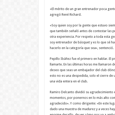
«El mérito de un gran entrenador poca gente
agregó René Richard.
«Soy quien soy por la gente que estuvo siemp
que también señaló antes de contestar las pr
otra experiencia. Por respeto a toda esta g
soy entrenador de básquet y es lo que sé ha
hacerlo en la categoría que sea», sentenció.
Pepillo Ibáñez fue el primero en hablar. El pr
llamarte. En las últimas horas me llamaron d
deseo que seas un embajador del club dónde 
esto no es una despedida, solo el cierre de 
una vida entera en el club.
Ramiro Delcanto dividió su agradecimiento 
momentos, por ponernos en lo más alto con l
agradecido». Y como dirigente: «En este lug
dado una muestra de madurez y a veces hay 
enorme desafío, de ver cómo nos va a ambo