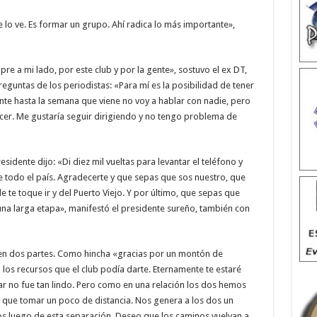
 lo ve. Es formar un grupo. Ahí radica lo más importante»,
re a mi lado, por este club y por la gente», sostuvo el ex DT,
eguntas de los periodistas: «Para mí es la posibilidad de tener
ente hasta la semana que viene no voy a hablar con nadie, pero
cer. Me gustaría seguir dirigiendo y no tengo problema de
esidente dijo: «Di diez mil vueltas para levantar el teléfono y
e todo el país. Agradecerte y que sepas que sos nuestro, que
te toque ir y del Puerto Viejo. Y por último, que sepas que
una larga etapa», manifestó el presidente sureño, también con
en dos partes. Como hincha «gracias por un montón de
os recursos que el club podía darte. Eternamente te estaré
ar no fue tan lindo. Pero como en una relación los dos hemos
que tomar un poco de distancia. Nos genera a los dos un
s luego de esta separación. Deseo que los caminos vuelvan a