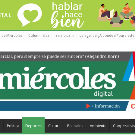
 de Miércoles
Columnistas
Servicios
La agenda ¿A dónde ir? para este 
a
Política
Deportes
Cultura
Policiales
Ambiente
Cooperativi