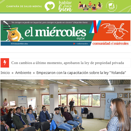
Con cambios a último momento, aprobaron la ley de propiedad privada
Adopción en Entre Ríos: el 35% de los 90 niños, niñas y adolescentes que 
Inicio
»
Ambiente
»
Empezaron con la capacitación sobre la ley "Yolanda"