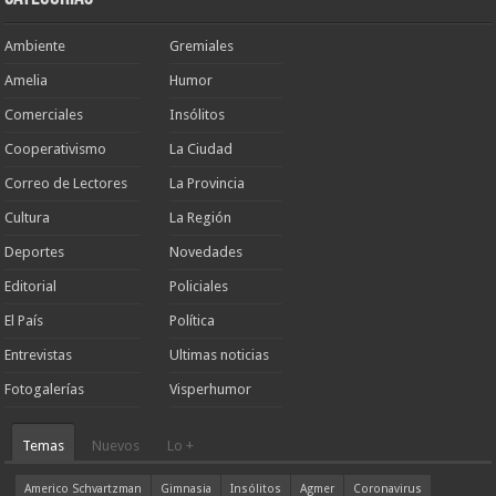
Ambiente
Gremiales
Amelia
Humor
Comerciales
Insólitos
Cooperativismo
La Ciudad
Correo de Lectores
La Provincia
Cultura
La Región
Deportes
Novedades
Editorial
Policiales
El País
Política
Entrevistas
Ultimas noticias
Fotogalerías
Visperhumor
Temas
Nuevos
Lo +
Americo Schvartzman
Gimnasia
Insólitos
Agmer
Coronavirus