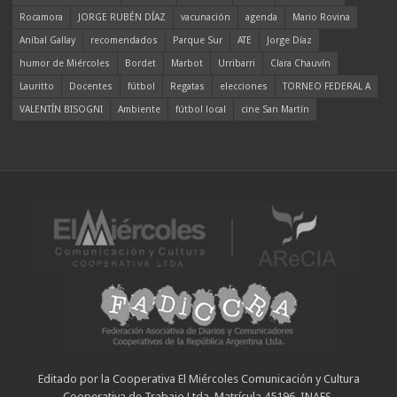
Rocamora
JORGE RUBÉN DÍAZ
vacunación
agenda
Mario Rovina
Aníbal Gallay
recomendados
Parque Sur
ATE
Jorge Díaz
humor de Miércoles
Bordet
Marbot
Urribarri
Clara Chauvín
Lauritto
Docentes
fútbol
Regatas
elecciones
TORNEO FEDERAL A
VALENTÍN BISOGNI
Ambiente
fútbol local
cine San Martín
Editado por la Cooperativa El Miércoles Comunicación y Cultura
Cooperativa de Trabajo Ltda. Matrícula 45196. INAES.