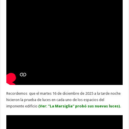
Recordemos que el martes 16 de diciembre de 2025 a la tarde noche
hicieron la prueba de luces en cada uno de los espacios del
imponente edificio
(Ver:
"La Marsiglia" probó sus nuevas luces).