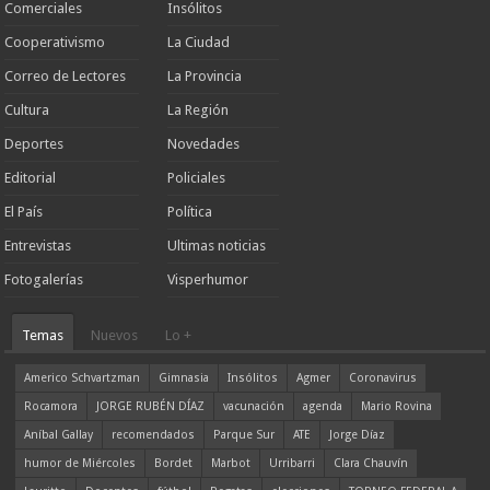
Comerciales
Insólitos
Cooperativismo
La Ciudad
Correo de Lectores
La Provincia
Cultura
La Región
Deportes
Novedades
Editorial
Policiales
El País
Política
Entrevistas
Ultimas noticias
Fotogalerías
Visperhumor
Temas
Nuevos
Lo +
Americo Schvartzman
Gimnasia
Insólitos
Agmer
Coronavirus
Rocamora
JORGE RUBÉN DÍAZ
vacunación
agenda
Mario Rovina
Aníbal Gallay
recomendados
Parque Sur
ATE
Jorge Díaz
humor de Miércoles
Bordet
Marbot
Urribarri
Clara Chauvín