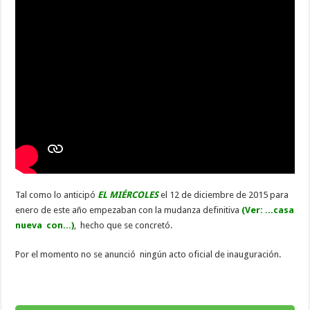
Tal como lo anticipó
EL MIÉRCOLES
el 12 de diciembre de 2015 para
enero de este año empezaban con la mudanza definitiva
(Ver: ...casa
nueva con...)
, hecho que se concretó.
Por el momento no se anunció ningún acto oficial de inauguración.