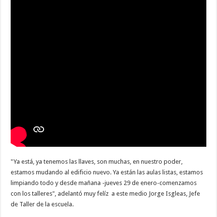
"Ya está, ya tenemos las llaves, son muchas, en nuestro poder,
estamos mudando al edificio nuevo. Ya están las aulas listas, estamos
limpiando todo y desde mañana -jueves 29 de enero-comenzamos
con los talleres", adelantó muy felíz a este medio Jorge Isgleas, Jefe
de Taller de la escuela.