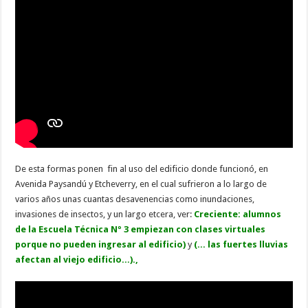
De esta formas ponen fin al uso del edificio donde funcionó, en
Avenida Paysandú y Etcheverry, en el cual sufrieron a lo largo de
varios años unas cuantas desavenencias como inundaciones,
invasiones de insectos, y un largo etcera, ver:
Creciente: alumnos
de la Escuela Técnica Nº 3 empiezan con clases virtuales
porque no pueden ingresar al edificio)
y
(... las fuertes lluvias
afectan al viejo edificio...).,