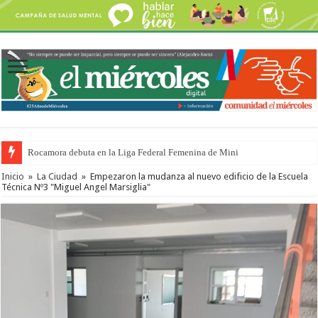
Rocamora debuta en la Liga Federal Femenina de Mini
Distinguida psicóloga llegará a nuestra ciudad tras recibir el Premio Konex
Inicio
»
La Ciudad
»
Empezaron la mudanza al nuevo edificio de la Escuela
Técnica Nº3 "Miguel Angel Marsiglia"