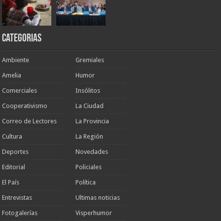
Categorias
Ambiente
Gremiales
Amelia
Humor
Comerciales
Insólitos
Cooperativismo
La Ciudad
Correo de Lectores
La Provincia
Cultura
La Región
Deportes
Novedades
Editorial
Policiales
El País
Política
Entrevistas
Ultimas noticias
Fotogalerías
Visperhumor