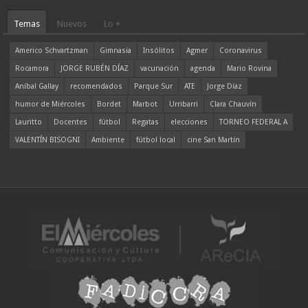
Temas
Nuevos
Lo +
Americo Schvartzman
Gimnasia
Insólitos
Agmer
Coronavirus
Rocamora
JORGE RUBÉN DÍAZ
vacunación
agenda
Mario Rovina
Aníbal Gallay
recomendados
Parque Sur
ATE
Jorge Díaz
humor de Miércoles
Bordet
Marbot
Urribarri
Clara Chauvín
Lauritto
Docentes
fútbol
Regatas
elecciones
TORNEO FEDERAL A
VALENTÍN BISOGNI
Ambiente
fútbol local
cine San Martín