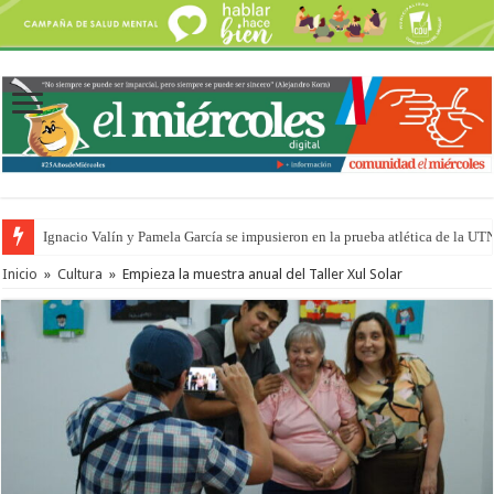
Ignacio Valín y Pamela García se impusieron en la prueba atlética de la UT
Traigo el litoral en mi canción: 100 años de Aníbal Sampayo
Inicio
»
Cultura
»
Empieza la muestra anual del Taller Xul Solar