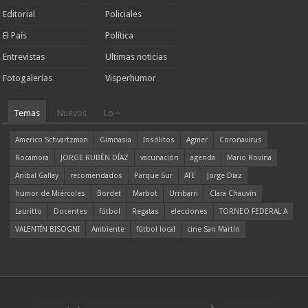
Editorial
Policiales
El País
Política
Entrevistas
Ultimas noticias
Fotogalerías
Visperhumor
Temas
Nuevos
Lo +
Americo Schvartzman
Gimnasia
Insólitos
Agmer
Coronavirus
Rocamora
JORGE RUBÉN DÍAZ
vacunación
agenda
Mario Rovina
Aníbal Gallay
recomendados
Parque Sur
ATE
Jorge Díaz
humor de Miércoles
Bordet
Marbot
Urribarri
Clara Chauvín
Lauritto
Docentes
fútbol
Regatas
elecciones
TORNEO FEDERAL A
VALENTÍN BISOGNI
Ambiente
fútbol local
cine San Martín