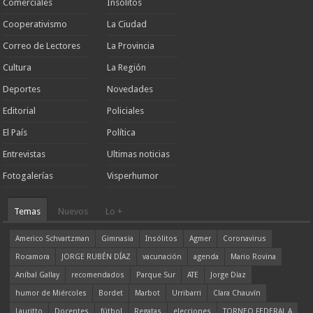
Comerciales
Insólitos
Cooperativismo
La Ciudad
Correo de Lectores
La Provincia
Cultura
La Región
Deportes
Novedades
Editorial
Policiales
El País
Política
Entrevistas
Ultimas noticias
Fotogalerías
Visperhumor
Temas
Nuevos
Lo +
Americo Schvartzman
Gimnasia
Insólitos
Agmer
Coronavirus
Rocamora
JORGE RUBÉN DÍAZ
vacunación
agenda
Mario Rovina
Aníbal Gallay
recomendados
Parque Sur
ATE
Jorge Díaz
humor de Miércoles
Bordet
Marbot
Urribarri
Clara Chauvín
Lauritto
Docentes
fútbol
Regatas
elecciones
TORNEO FEDERAL A