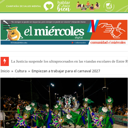
La Justicia suspende los ultraprocesados en las viandas escolares de Entre 
Se presentará la obra “La Runfla de los Macanos”
Inicio
»
Cultura
»
Empiezan a trabajar para el carnaval 2027