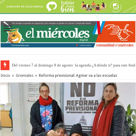
Del viernes 7 al domingo 9 de agosto: la agenda ¿A dónde ir? para este find
Los chicos del CUCU jugarán en Salto
Inicio
»
Gremiales
»
Reforma previsional: Agmer va a las escuelas