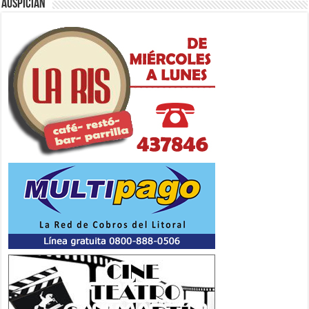
Auspician