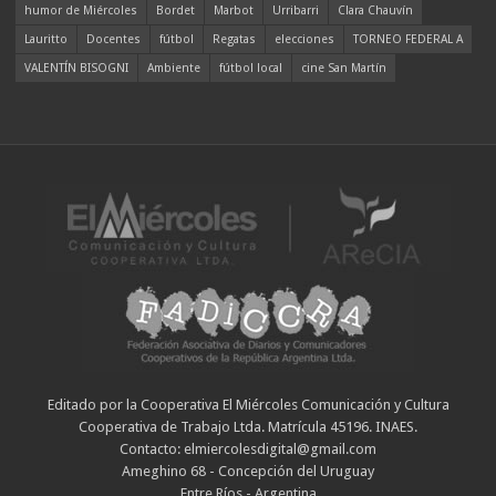
humor de Miércoles
Bordet
Marbot
Urribarri
Clara Chauvín
Lauritto
Docentes
fútbol
Regatas
elecciones
TORNEO FEDERAL A
VALENTÍN BISOGNI
Ambiente
fútbol local
cine San Martín
Editado por la Cooperativa El Miércoles Comunicación y Cultura
Cooperativa de Trabajo Ltda. Matrícula 45196. INAES.
Contacto: elmiercolesdigital@gmail.com
Ameghino 68 - Concepción del Uruguay
Entre Ríos - Argentina