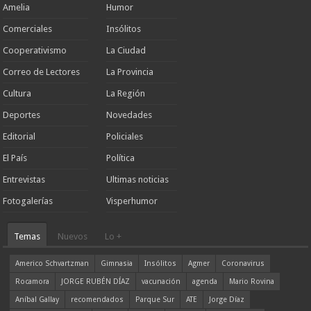
Amelia
Humor
Comerciales
Insólitos
Cooperativismo
La Ciudad
Correo de Lectores
La Provincia
Cultura
La Región
Deportes
Novedades
Editorial
Policiales
El País
Política
Entrevistas
Ultimas noticias
Fotogalerías
Visperhumor
Temas
Nuevos
Lo +
Americo Schvartzman
Gimnasia
Insólitos
Agmer
Coronavirus
Rocamora
JORGE RUBÉN DÍAZ
vacunación
agenda
Mario Rovina
Aníbal Gallay
recomendados
Parque Sur
ATE
Jorge Díaz