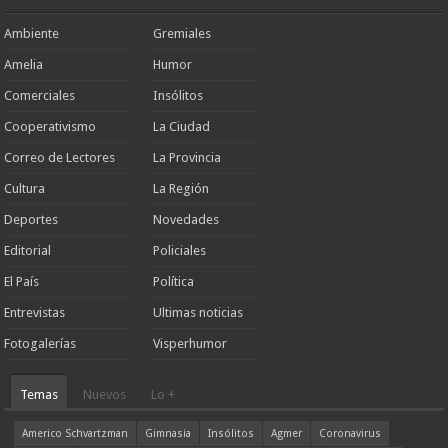
Ambiente
Gremiales
Amelia
Humor
Comerciales
Insólitos
Cooperativismo
La Ciudad
Correo de Lectores
La Provincia
Cultura
La Región
Deportes
Novedades
Editorial
Policiales
El País
Política
Entrevistas
Ultimas noticias
Fotogalerías
Visperhumor
Temas
Nuevos
Lo +
Americo Schvartzman
Gimnasia
Insólitos
Agmer
Coronavirus