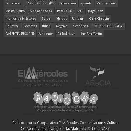
Rocamora
JORGE RUBÉN DÍAZ
vacunación
agenda
Mario Rovina
Aníbal Gallay
recomendados
Parque Sur
ATE
Jorge Díaz
humor de Miércoles
Bordet
Marbot
Urribarri
Clara Chauvín
Lauritto
Docentes
fútbol
Regatas
elecciones
TORNEO FEDERAL A
VALENTÍN BISOGNI
Ambiente
fútbol local
cine San Martín
Editado por la Cooperativa El Miércoles Comunicación y Cultura
Cooperativa de Trabajo Ltda. Matrícula 45196. INAES.