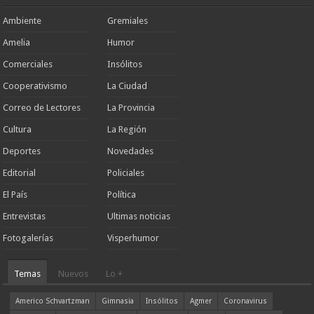
Ambiente
Gremiales
Amelia
Humor
Comerciales
Insólitos
Cooperativismo
La Ciudad
Correo de Lectores
La Provincia
Cultura
La Región
Deportes
Novedades
Editorial
Policiales
El País
Política
Entrevistas
Ultimas noticias
Fotogalerías
Visperhumor
Temas
Nuevos
Lo +
Americo Schvartzman
Gimnasia
Insólitos
Agmer
Coronavirus