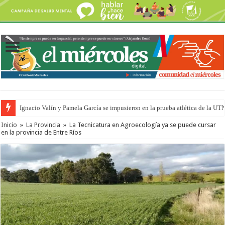
Ignacio Valín y Pamela García se impusieron en la prueba atlética de la UT
Traigo el litoral en mi canción: 100 años de Aníbal Sampayo
Inicio
»
La Provincia
»
La Tecnicatura en Agroecología ya se puede cursar
en la provincia de Entre Ríos