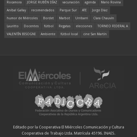
Rocamora
JORGE RUBÉN DÍAZ
vacunación
agenda
Mario Rovina
Aníbal Gallay
recomendados
Parque Sur
ATE
Jorge Díaz
humor de Miércoles
Bordet
Marbot
Urribarri
Clara Chauvín
Lauritto
Docentes
fútbol
Regatas
elecciones
TORNEO FEDERAL A
VALENTÍN BISOGNI
Ambiente
fútbol local
cine San Martín
Editado por la Cooperativa El Miércoles Comunicación y Cultura
Cooperativa de Trabajo Ltda. Matrícula 45196. INAES.