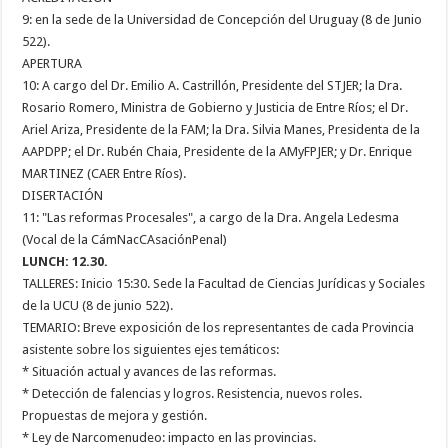
9: en la sede de la Universidad de Concepción del Uruguay (8 de Junio
522).
APERTURA
10: A cargo del Dr. Emilio A. Castrillón, Presidente del STJER; la Dra.
Rosario Romero, Ministra de Gobierno y Justicia de Entre Ríos; el Dr.
Ariel Ariza, Presidente de la FAM; la Dra. Silvia Manes, Presidenta de la
AAPDPP; el Dr. Rubén Chaia, Presidente de la AMyFPJER; y Dr. Enrique
MARTINEZ (CAER Entre Ríos).
DISERTACIÓN
11: "Las reformas Procesales", a cargo de la Dra. Angela Ledesma
(Vocal de la CámNacCAsaciónPenal)
LUNCH: 12.30.
TALLERES: Inicio 15:30. Sede la Facultad de Ciencias Jurídicas y Sociales
de la UCU (8 de junio 522).
TEMARIO: Breve exposición de los representantes de cada Provincia
asistente sobre los siguientes ejes temáticos:
* Situación actual y avances de las reformas.
* Detección de falencias y logros. Resistencia, nuevos roles.
Propuestas de mejora y gestión.
* Ley de Narcomenudeo: impacto en las provincias.