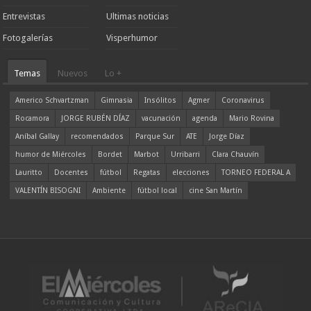
Entrevistas
Ultimas noticias
Fotogalerías
Visperhumor
Temas
Nuevos
Lo +
Americo Schvartzman
Gimnasia
Insólitos
Agmer
Coronavirus
Rocamora
JORGE RUBÉN DÍAZ
vacunación
agenda
Mario Rovina
Aníbal Gallay
recomendados
Parque Sur
ATE
Jorge Díaz
humor de Miércoles
Bordet
Marbot
Urribarri
Clara Chauvín
Lauritto
Docentes
fútbol
Regatas
elecciones
TORNEO FEDERAL A
VALENTÍN BISOGNI
Ambiente
fútbol local
cine San Martín