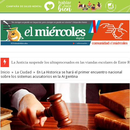
La Justicia suspende los ultraprocesados en las viandas escolares de Entre 
Se presentará la obra “La Runfla de los Macanos”
Inicio
»
La Ciudad
»
En La Historica se hará el primer encuentro nacional
sobre los sistemas acusatorios en la Argentina