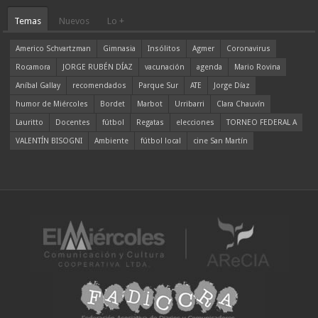
Temas
Nuevos
Lo +
Americo Schvartzman
Gimnasia
Insólitos
Agmer
Coronavirus
Rocamora
JORGE RUBÉN DÍAZ
vacunación
agenda
Mario Rovina
Aníbal Gallay
recomendados
Parque Sur
ATE
Jorge Díaz
humor de Miércoles
Bordet
Marbot
Urribarri
Clara Chauvín
Lauritto
Docentes
fútbol
Regatas
elecciones
TORNEO FEDERAL A
VALENTÍN BISOGNI
Ambiente
fútbol local
cine San Martín