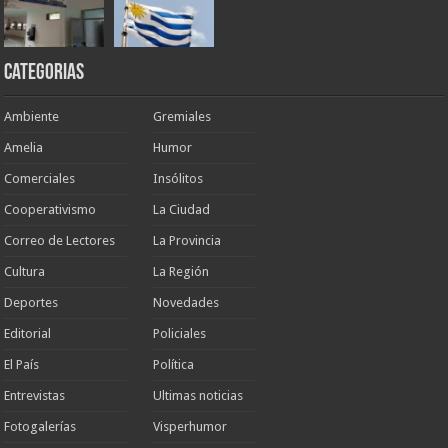
Categorias
Ambiente
Gremiales
Amelia
Humor
Comerciales
Insólitos
Cooperativismo
La Ciudad
Correo de Lectores
La Provincia
Cultura
La Región
Deportes
Novedades
Editorial
Policiales
El País
Política
Entrevistas
Ultimas noticias
Fotogalerías
Visperhumor