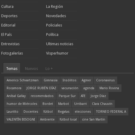
Cultura
La Región
Deportes
Novedades
Editorial
Policiales
El País
Política
Entrevistas
Ultimas noticias
Fotogalerías
Visperhumor
Temas
Nuevos
Lo +
Americo Schvartzman
Gimnasia
Insólitos
Agmer
Coronavirus
Rocamora
JORGE RUBÉN DÍAZ
vacunación
agenda
Mario Rovina
Aníbal Gallay
recomendados
Parque Sur
ATE
Jorge Díaz
humor de Miércoles
Bordet
Marbot
Urribarri
Clara Chauvín
Lauritto
Docentes
fútbol
Regatas
elecciones
TORNEO FEDERAL A
VALENTÍN BISOGNI
Ambiente
fútbol local
cine San Martín