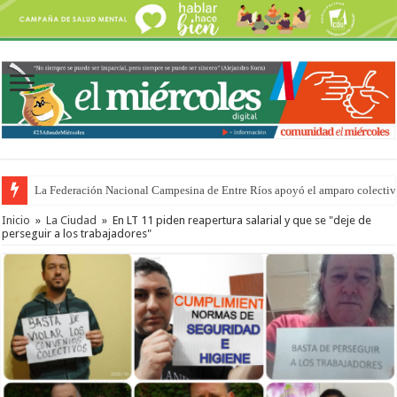
La Federación Nacional Campesina de Entre Ríos apoyó el amparo colectiv
Con cambios a último momento, aprobaron la ley de propiedad privada
Inicio
»
La Ciudad
»
En LT 11 piden reapertura salarial y que se "deje de
perseguir a los trabajadores"