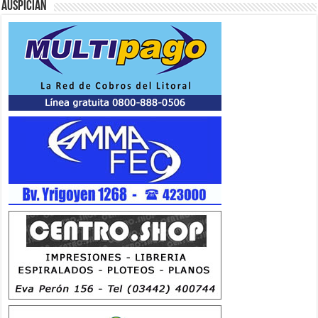
Auspician