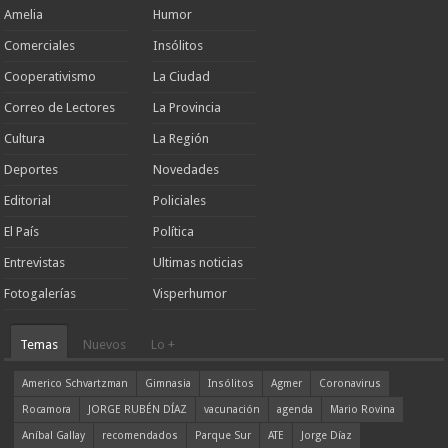
Amelia
Humor
Comerciales
Insólitos
Cooperativismo
La Ciudad
Correo de Lectores
La Provincia
Cultura
La Región
Deportes
Novedades
Editorial
Policiales
El País
Política
Entrevistas
Ultimas noticias
Fotogalerías
Visperhumor
Temas
Nuevos
Lo +
Americo Schvartzman
Gimnasia
Insólitos
Agmer
Coronavirus
Rocamora
JORGE RUBÉN DÍAZ
vacunación
agenda
Mario Rovina
Aníbal Gallay
recomendados
Parque Sur
ATE
Jorge Díaz