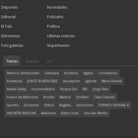
Deportes
Novedades
Editorial
Policiales
El País
Política
Entrevistas
Ultimas noticias
Fotogalerías
Visperhumor
Temas
Nuevos
Lo +
Americo Schvartzman
Gimnasia
Insólitos
Agmer
Coronavirus
Rocamora
JORGE RUBÉN DÍAZ
vacunación
agenda
Mario Rovina
Aníbal Gallay
recomendados
Parque Sur
ATE
Jorge Díaz
humor de Miércoles
Bordet
Marbot
Urribarri
Clara Chauvín
Lauritto
Docentes
fútbol
Regatas
elecciones
TORNEO FEDERAL A
VALENTÍN BISOGNI
Ambiente
fútbol local
cine San Martín