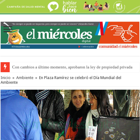
Con cambios a último momento, aprobaron la ley de propiedad privada
Del viernes 7 al domingo 9 de agosto: la agenda ¿A dónde ir? para este find
Inicio
»
Ambiente
»
En Plaza Ramírez se celebró el Día Mundial del
Ambiente