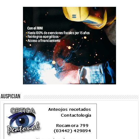
Auspician