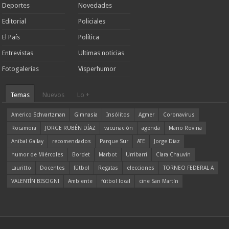
Deportes
Novedades
Editorial
Policiales
El País
Política
Entrevistas
Ultimas noticias
Fotogalerías
Visperhumor
Temas
Nuevos
Lo +
Americo Schvartzman
Gimnasia
Insólitos
Agmer
Coronavirus
Rocamora
JORGE RUBÉN DÍAZ
vacunación
agenda
Mario Rovina
Aníbal Gallay
recomendados
Parque Sur
ATE
Jorge Díaz
humor de Miércoles
Bordet
Marbot
Urribarri
Clara Chauvín
Lauritto
Docentes
fútbol
Regatas
elecciones
TORNEO FEDERAL A
VALENTÍN BISOGNI
Ambiente
fútbol local
cine San Martín