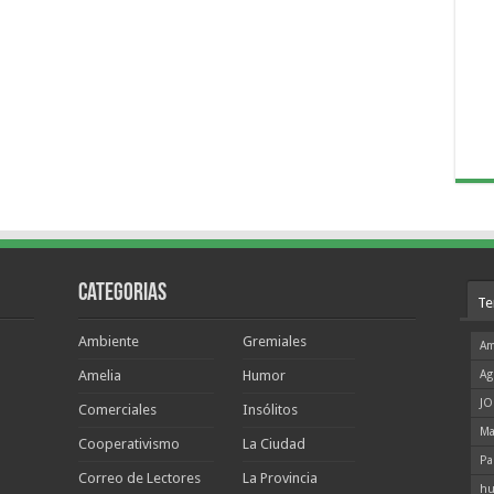
Categorias
Te
Ambiente
Gremiales
Am
Amelia
Humor
Ag
JO
Comerciales
Insólitos
Ma
Cooperativismo
La Ciudad
Pa
Correo de Lectores
La Provincia
hu