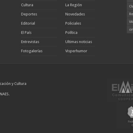
Cultura
La Región
Cl
Deportes
Novedades
Re
VA
Editorial
Policiales
ci
El País
Política
Entrevistas
Ultimas noticias
Fotogalerías
Visperhumor
cación y Cultura
INAES.