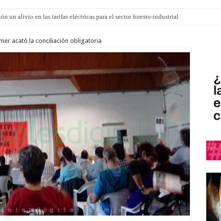
n un alivio en las tarifas eléctricas para el sector foresto-industrial
 ley de Inviolabilidad ya ingresó en revisión a Diputados
mer acató la conciliación obligatoria