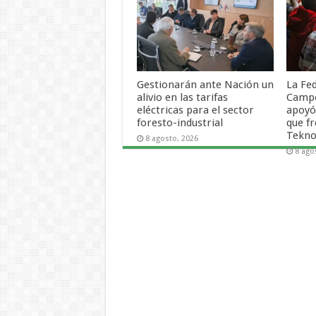
Gestionarán ante Nación un
La Fe
alivio en las tarifas
Campe
eléctricas para el sector
apoyó
foresto-industrial
que f
Tekno
8 agosto, 2026
8 ago