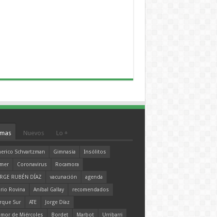
mas
Nuevos
Lo +
erico Schvartzman
Gimnasia
Insólitos
mer
Coronavirus
Rocamora
RGE RUBÉN DÍAZ
vacunación
agenda
rio Rovina
Aníbal Gallay
recomendados
rque Sur
ATE
Jorge Díaz
mor de Miércoles
Bordet
Marbot
Urribarri