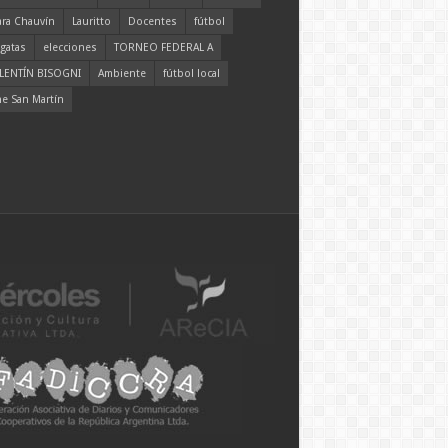
ara Chauvín
Lauritto
Docentes
fútbol
gatas
elecciones
TORNEO FEDERAL A
LENTÍN BISOGNI
Ambiente
fútbol local
ne San Martín