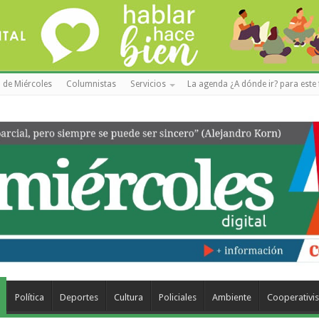
 de Miércoles
Columnistas
Servicios
La agenda ¿A dónde ir? para este 
Política
Deportes
Cultura
Policiales
Ambiente
Cooperativi