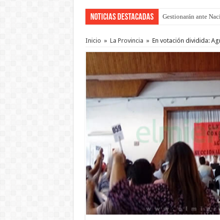
Noticias Destacadas
Gestionarán ante Nació
La media sanción a la
Inicio
»
La Provincia
»
En votación dividida: Ag