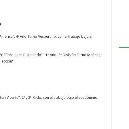
LO ORIENTADO
América", 4º Año Turno Vespertino, con el trabajo bajo el
20 "Pbro. Juan B. Rolando", 1° Año 2° División Turno Mañana,
 acción".
ADULTOS
an Vicente”, 2º y 3º Ciclo, con el trabajo bajo el seudónimo