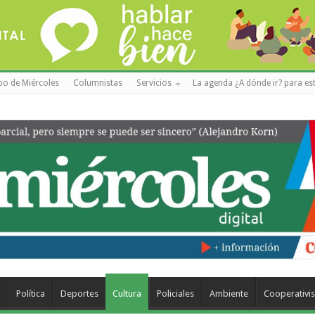
po de Miércoles
Columnistas
Servicios
La agenda ¿A dónde ir? para est
a
Política
Deportes
Cultura
Policiales
Ambiente
Cooperativi