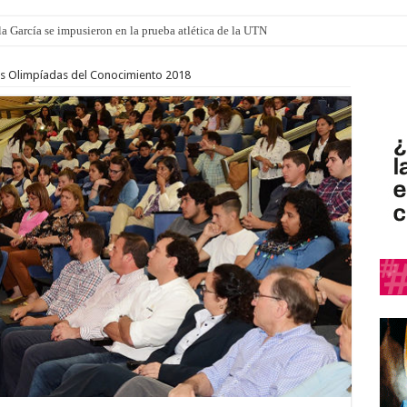
a García se impusieron en la prueba atlética de la UTN
mi canción: 100 años de Aníbal Sampayo
as Olimpíadas del Conocimiento 2018