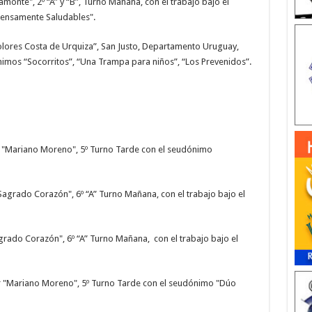
amonte", 2º “A” y “B”, Turno Mañana, con el trabajo bajo el
tensamente Saludables".
olores Costa de Urquiza”, San Justo, Departamento Uruguay,
nimos “Socorritos”, “Una Trampa para niños”, “Los Prevenidos”.
 "Mariano Moreno", 5º Turno Tarde con el seudónimo
Sagrado Corazón", 6º “A” Turno Mañana, con el trabajo bajo el
grado Corazón", 6º “A” Turno Mañana, con el trabajo bajo el
r "Mariano Moreno", 5º Turno Tarde con el seudónimo "Dúo