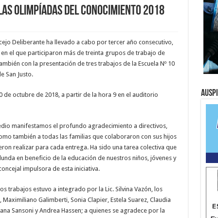
las Olimpíadas del Conocimiento 2018
ejo Deliberante ha llevado a cabo por tercer año consecutivo,
en el que participaron más de treinta grupos de trabajo de
también con la presentación de tres trabajos de la Escuela Nº 10
e San Justo.
Ausp
0 de octubre de 2018, a partir de la hora 9 en el auditorio
edio manifestamos el profundo agradecimiento a directivos,
como también a todas las familias que colaboraron con sus hijos
ieron realizar para cada entrega. Ha sido una tarea colectiva que
edunda en beneficio de la educación de nuestros niños, jóvenes y
oncejal impulsora de esta iniciativa.
os trabajos estuvo a integrado por la Lic. Silvina Vazón, los
Maximiliano Galimberti, Sonia Clapier, Estela Suarez, Claudia
viana Sansoni y Andrea Hassen; a quienes se agradece por la