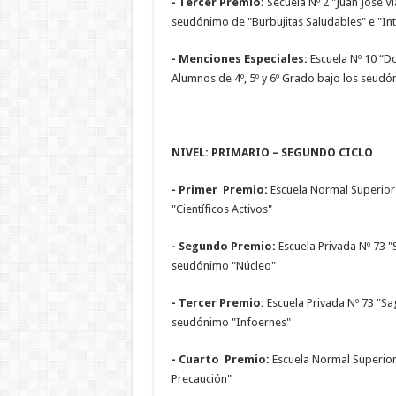
- Tercer Premio:
Secuela Nº 2 "Juan José Vi
seudónimo de "Burbujitas Saludables" e "In
- Menciones Especiales:
Escuela Nº 10 “D
Alumnos de 4º, 5º y 6º Grado bajo los seudó
NIVEL: PRIMARIO – SEGUNDO CICLO
- Primer Premio:
Escuela Normal Superior
"Científicos Activos"
- Segundo Premio:
Escuela Privada Nº 73 "
seudónimo "Núcleo"
- Tercer Premio:
Escuela Privada Nº 73 "Sa
seudónimo "Infoernes"
- Cuarto Premio:
Escuela Normal Superio
Precaución"