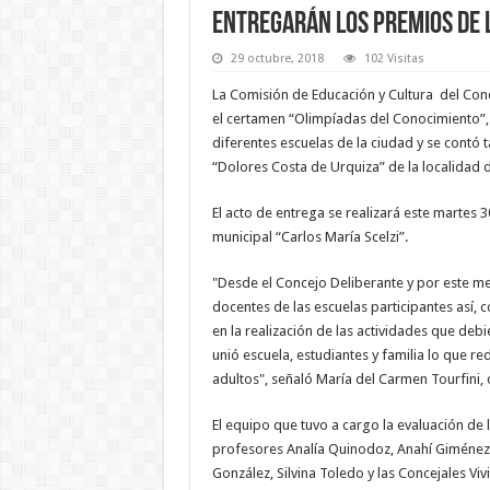
Entregarán los premios de 
29 octubre, 2018
102 Visitas
La Comisión de Educación y Cultura del Conc
el certamen “Olimpíadas del Conocimiento”, 
diferentes escuelas de la ciudad y se contó 
“Dolores Costa de Urquiza” de la localidad d
El acto de entrega se realizará este martes 3
municipal “Carlos María Scelzi”.
"Desde el Concejo Deliberante y por este m
docentes de las escuelas participantes así, 
en la realización de las actividades que deb
unió escuela, estudiantes y familia lo que r
adultos", señaló María del Carmen Tourfini, c
El equipo que tuvo a cargo la evaluación de l
profesores Analía Quinodoz, Anahí Giménez, 
González, Silvina Toledo y las Concejales Vi