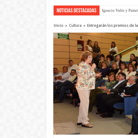
Noticias Destacadas
Ignacio Valín y Pamel
Traigo el litoral en 
Inicio
»
Cultura
»
Entregarán los premios de l