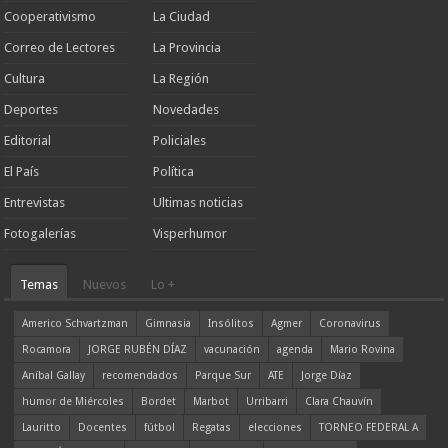
Cooperativismo
La Ciudad
Correo de Lectores
La Provincia
Cultura
La Región
Deportes
Novedades
Editorial
Policiales
El País
Política
Entrevistas
Ultimas noticias
Fotogalerías
Visperhumor
Temas
Nuevos
Lo +
Americo Schvartzman
Gimnasia
Insólitos
Agmer
Coronavirus
Rocamora
JORGE RUBÉN DÍAZ
vacunación
agenda
Mario Rovina
Aníbal Gallay
recomendados
Parque Sur
ATE
Jorge Díaz
humor de Miércoles
Bordet
Marbot
Urribarri
Clara Chauvín
Lauritto
Docentes
fútbol
Regatas
elecciones
TORNEO FEDERAL A