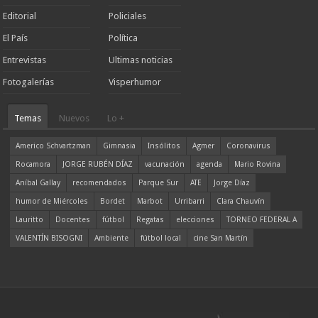
Editorial
Policiales
El País
Política
Entrevistas
Ultimas noticias
Fotogalerías
Visperhumor
Temas
Nuevos
Lo +
Americo Schvartzman
Gimnasia
Insólitos
Agmer
Coronavirus
Rocamora
JORGE RUBÉN DÍAZ
vacunación
agenda
Mario Rovina
Aníbal Gallay
recomendados
Parque Sur
ATE
Jorge Díaz
humor de Miércoles
Bordet
Marbot
Urribarri
Clara Chauvín
Lauritto
Docentes
fútbol
Regatas
elecciones
TORNEO FEDERAL A
VALENTÍN BISOGNI
Ambiente
fútbol local
cine San Martín