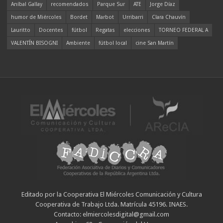
Aníbal Gallay
recomendados
Parque Sur
ATE
Jorge Díaz
humor de Miércoles
Bordet
Marbot
Urribarri
Clara Chauvín
Lauritto
Docentes
fútbol
Regatas
elecciones
TORNEO FEDERAL A
VALENTÍN BISOGNI
Ambiente
fútbol local
cine San Martín
Editado por la Cooperativa El Miércoles Comunicación y Cultura
Cooperativa de Trabajo Ltda. Matrícula 45196. INAES.
Contacto: elmiercolesdigital@gmail.com