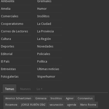
Ambiente
Gremiales
Amelia
Humor
Comerciales
Insólitos
Cooperativismo
La Ciudad
Correo de Lectores
La Provincia
Cultura
La Región
Deportes
Novedades
Editorial
Policiales
El País
Política
Entrevistas
Ultimas noticias
Fotogalerías
Visperhumor
Temas
Nuevos
Lo +
Americo Schvartzman
Gimnasia
Insólitos
Agmer
Coronavirus
Rocamora
JORGE RUBÉN DÍAZ
vacunación
agenda
Mario Rovina