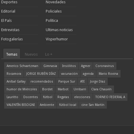
Deportes
Novedades
Editorial
Policiales
El País
Política
Entrevistas
Ultimas noticias
Fotogalerías
Visperhumor
Temas
Nuevos
Lo +
Americo Schvartzman
Gimnasia
Insólitos
Agmer
Coronavirus
Rocamora
JORGE RUBÉN DÍAZ
vacunación
agenda
Mario Rovina
Aníbal Gallay
recomendados
Parque Sur
ATE
Jorge Díaz
humor de Miércoles
Bordet
Marbot
Urribarri
Clara Chauvín
Lauritto
Docentes
fútbol
Regatas
elecciones
TORNEO FEDERAL A
VALENTÍN BISOGNI
Ambiente
fútbol local
cine San Martín