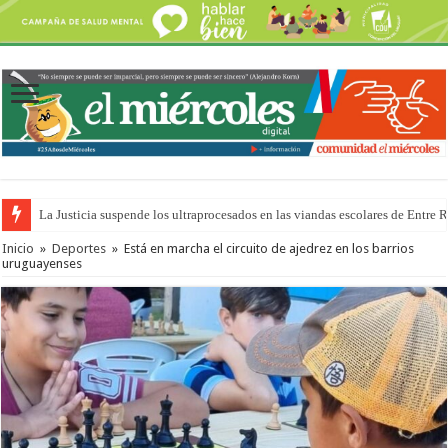
La Justicia suspende los ultraprocesados en las viandas escolares de Entre 
Se presentará la obra “La Runfla de los Macanos”
Inicio
»
Deportes
»
Está en marcha el circuito de ajedrez en los barrios
uruguayenses