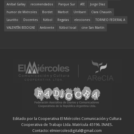
Aníbal Gallay
recomendados
Parque Sur
ATE
Jorge Díaz
humor de Miércoles
Bordet
Marbot
Urribarri
Clara Chauvín
Lauritto
Docentes
fútbol
Regatas
elecciones
TORNEO FEDERAL A
VALENTÍN BISOGNI
Ambiente
fútbol local
cine San Martín
Editado por la Cooperativa El Miércoles Comunicación y Cultura
Cooperativa de Trabajo Ltda. Matrícula 45196. INAES.
Contacto: elmiercolesdigital@gmail.com