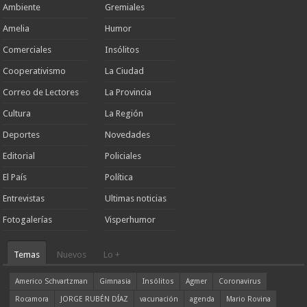
Ambiente
Gremiales
Amelia
Humor
Comerciales
Insólitos
Cooperativismo
La Ciudad
Correo de Lectores
La Provincia
Cultura
La Región
Deportes
Novedades
Editorial
Policiales
El País
Política
Entrevistas
Ultimas noticias
Fotogalerías
Visperhumor
Temas
Nuevos
Lo +
Americo Schvartzman
Gimnasia
Insólitos
Agmer
Coronavirus
Rocamora
JORGE RUBÉN DÍAZ
vacunación
agenda
Mario Rovina