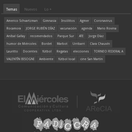
Temas
Nuevos
Lo +
Americo Schvartzman
Gimnasia
Insólitos
Agmer
Coronavirus
Rocamora
JORGE RUBÉN DÍAZ
vacunación
agenda
Mario Rovina
Aníbal Gallay
recomendados
Parque Sur
ATE
Jorge Díaz
humor de Miércoles
Bordet
Marbot
Urribarri
Clara Chauvín
Lauritto
Docentes
fútbol
Regatas
elecciones
TORNEO FEDERAL A
VALENTÍN BISOGNI
Ambiente
fútbol local
cine San Martín