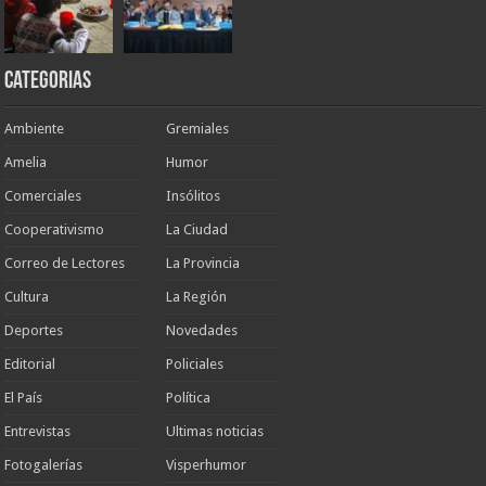
Categorias
Ambiente
Gremiales
Amelia
Humor
Comerciales
Insólitos
Cooperativismo
La Ciudad
Correo de Lectores
La Provincia
Cultura
La Región
Deportes
Novedades
Editorial
Policiales
El País
Política
Entrevistas
Ultimas noticias
Fotogalerías
Visperhumor