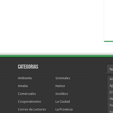
Categorias
Te
Ambiente
Gremiales
Am
Amelia
Humor
Ag
JO
Comerciales
Insólitos
Ma
Cooperativismo
La Ciudad
Pa
Correo de Lectores
La Provincia
hu