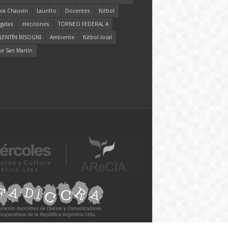
ara Chauvín
Lauritto
Docentes
fútbol
gatas
elecciones
TORNEO FEDERAL A
LENTÍN BISOGNI
Ambiente
fútbol local
ne San Martín