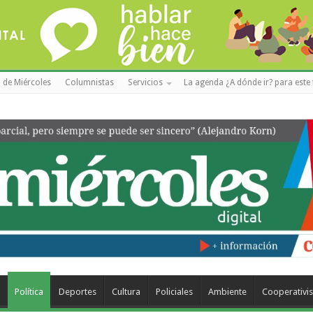
 de Miércoles
Columnistas
Servicios
La agenda ¿A dónde ir? para este 
a
Política
Deportes
Cultura
Policiales
Ambiente
Cooperativi