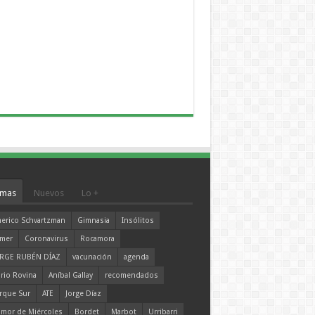
mas
Nuevos
Lo +
erico Schvartzman
Gimnasia
Insólitos
mer
Coronavirus
Rocamora
RGE RUBÉN DÍAZ
vacunación
agenda
rio Rovina
Aníbal Gallay
recomendados
rque Sur
ATE
Jorge Díaz
mor de Miércoles
Bordet
Marbot
Urribarri