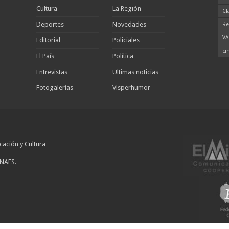
Cultura
La Región
Cl
Deportes
Novedades
Re
VA
Editorial
Policiales
ci
El País
Política
Entrevistas
Ultimas noticias
Fotogalerías
Visperhumor
cación y Cultura
INAES.