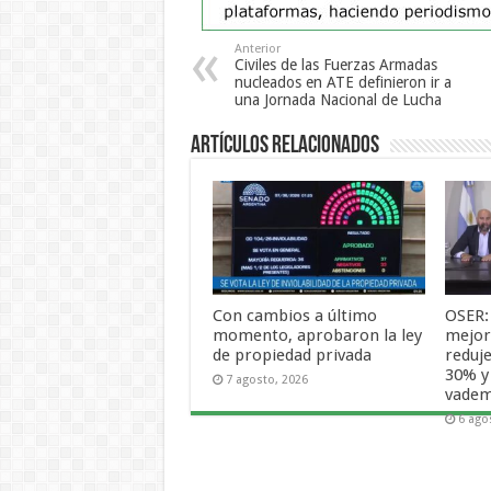
Anterior
Civiles de las Fuerzas Armadas
nucleados en ATE definieron ir a
una Jornada Nacional de Lucha
Artículos Relacionados
Con cambios a último
OSER:
momento, aprobaron la ley
mejora
de propiedad privada
reduje
30% y
7 agosto, 2026
vade
6 ago