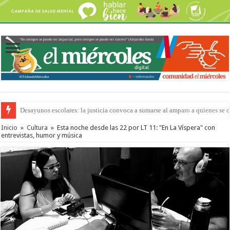
“La Feria en tu Barrio” para agostocon sus días y horarios
Inicio
»
Cultura
»
Esta noche desde las 22 por LT 11: "En La Víspera" con
entrevistas, humor y música