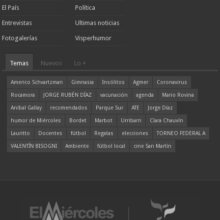
El País
Política
Entrevistas
Ultimas noticias
Fotogalerías
Visperhumor
Temas
Nuevos
Lo +
Americo Schvartzman
Gimnasia
Insólitos
Agmer
Coronavirus
Rocamora
JORGE RUBÉN DÍAZ
vacunación
agenda
Mario Rovina
Aníbal Gallay
recomendados
Parque Sur
ATE
Jorge Díaz
humor de Miércoles
Bordet
Marbot
Urribarri
Clara Chauvín
Lauritto
Docentes
fútbol
Regatas
elecciones
TORNEO FEDERAL A
VALENTÍN BISOGNI
Ambiente
fútbol local
cine San Martín