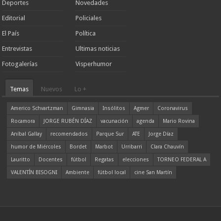
Deportes
Novedades
Editorial
Policiales
El País
Política
Entrevistas
Ultimas noticias
Fotogalerías
Visperhumor
Temas
Nuevos
Lo +
Americo Schvartzman
Gimnasia
Insólitos
Agmer
Coronavirus
Rocamora
JORGE RUBÉN DÍAZ
vacunación
agenda
Mario Rovina
Aníbal Gallay
recomendados
Parque Sur
ATE
Jorge Díaz
humor de Miércoles
Bordet
Marbot
Urribarri
Clara Chauvín
Lauritto
Docentes
fútbol
Regatas
elecciones
TORNEO FEDERAL A
VALENTÍN BISOGNI
Ambiente
fútbol local
cine San Martín