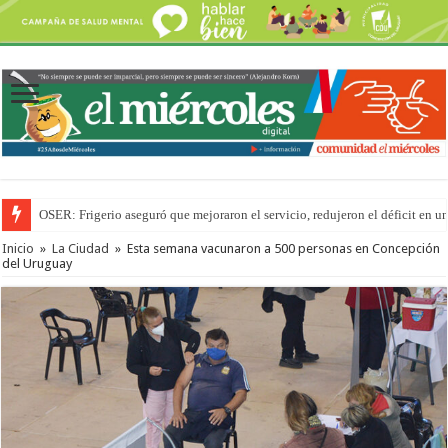
OSER: Frigerio aseguró que mejoraron el servicio, redujeron el déficit e
Por primera vez hicieron una cirugía de reconstrucción torácica en el Hospi
Inicio
»
La Ciudad
»
Esta semana vacunaron a 500 personas en Concepción
del Uruguay