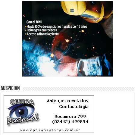
Auspician