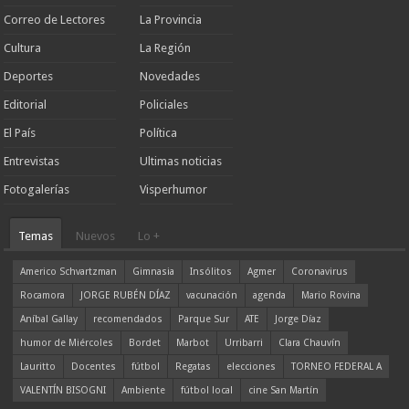
Correo de Lectores
La Provincia
Cultura
La Región
Deportes
Novedades
Editorial
Policiales
El País
Política
Entrevistas
Ultimas noticias
Fotogalerías
Visperhumor
Temas
Nuevos
Lo +
Americo Schvartzman
Gimnasia
Insólitos
Agmer
Coronavirus
Rocamora
JORGE RUBÉN DÍAZ
vacunación
agenda
Mario Rovina
Aníbal Gallay
recomendados
Parque Sur
ATE
Jorge Díaz
humor de Miércoles
Bordet
Marbot
Urribarri
Clara Chauvín
Lauritto
Docentes
fútbol
Regatas
elecciones
TORNEO FEDERAL A
VALENTÍN BISOGNI
Ambiente
fútbol local
cine San Martín