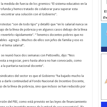
ó la medida de fuerza de los gremios: “El sistema educativo en la
profunda y hemos tratado de colaborar para superar esta
 encontrar una solución con el Gobierno”.
protestas “son de todo tipo” y detalló que “en lo salarial nunca se
ebajo de la línea de pobreza y en algunos casos debajo de la línea
ue revertirlo rápidamente”. “Tenemos docentes pobres que no
ables -agregó-. Muchos de ellos son jefes de familia y eso es
 el tema salarial”.
 se reunió hace dos semanas con Pettovello, dijo: “Nos
esta a negociar, pero hasta ahora no han convocado, como
 la paritaria nacional docente”.
 sindicatos del sector es que el Gobierno “ha bajado mucho la
 a darle continuidad al Fondo Nacional de Incentivo Docente,
ajo de la línea de pobreza, sino que incluso se han reducido por
sión del PBI, como está previsto en las leyes de financiamiento
rno se ha invertido menos de la mitad de ese porcentaje”. “Es