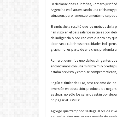
En declaraciones a
Infobae
, Romero justific
Argentina está atravesando una crisis muy 
situación, pero lamentablemente no se pudo
El sindicalista resaltó que los motivos de la 
han visto en el país salarios iniciales por d
de indigencia, y por eso este cuadro hay q
alcanzan a cubrir sus necesidades indispens
gravísimo, es parte de una crisis profunda en
Romero, quien fue uno de los dirigentes que
encontramos con una ministra muy predispu
estaba previsto y como se comprometieron, a
Según el titular de UDA, otro reclamo de los
inversión en educación, producto de negarse
es decir, no sólo los salarios están por deb
no pagar el FONID”.
Agregó que “tampoco se llega al 6% de inver
educativo, sino que en esta gestión de gobie