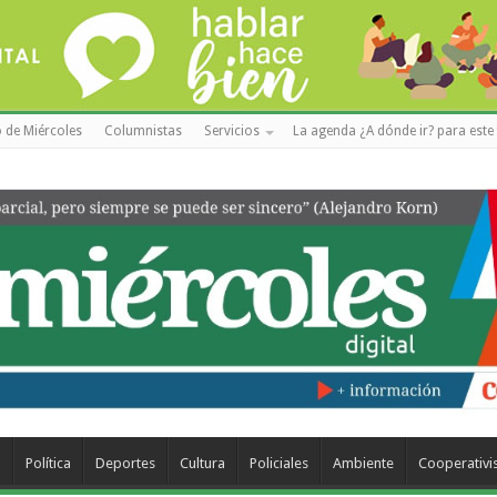
 de Miércoles
Columnistas
Servicios
La agenda ¿A dónde ir? para este 
a
Política
Deportes
Cultura
Policiales
Ambiente
Cooperativ