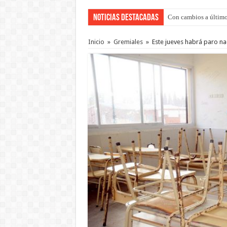
Noticias Destacadas
Con cambios a último
Del viernes 7 al domi
Inicio
»
Gremiales
»
Este jueves habrá paro na