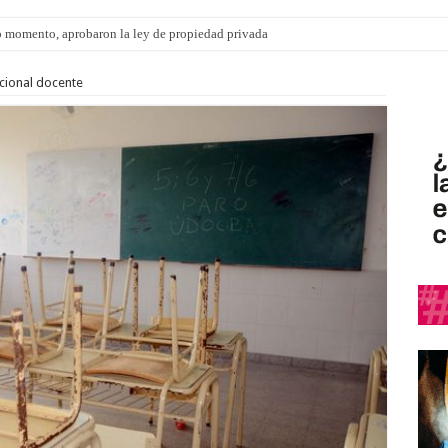
 momento, aprobaron la ley de propiedad privada
ngo 9 de agosto: la agenda ¿A dónde ir? para este finde
cional docente