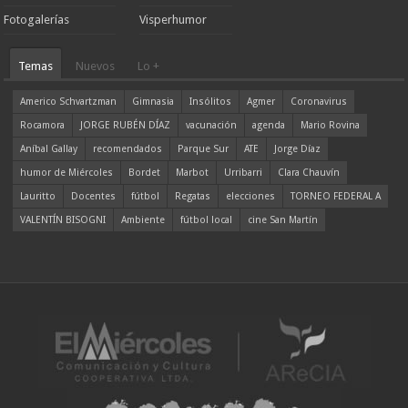
Fotogalerías
Visperhumor
Temas
Nuevos
Lo +
Americo Schvartzman
Gimnasia
Insólitos
Agmer
Coronavirus
Rocamora
JORGE RUBÉN DÍAZ
vacunación
agenda
Mario Rovina
Aníbal Gallay
recomendados
Parque Sur
ATE
Jorge Díaz
humor de Miércoles
Bordet
Marbot
Urribarri
Clara Chauvín
Lauritto
Docentes
fútbol
Regatas
elecciones
TORNEO FEDERAL A
VALENTÍN BISOGNI
Ambiente
fútbol local
cine San Martín