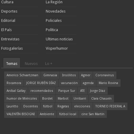
Cultura
La Región
Deportes
Novedades
Editorial
Policiales
El País
Política
Entrevistas
Ultimas noticias
Fotogalerías
Visperhumor
Temas
Nuevos
Lo +
Americo Schvartzman
Gimnasia
Insólitos
Agmer
Coronavirus
Rocamora
JORGE RUBÉN DÍAZ
vacunación
agenda
Mario Rovina
Aníbal Gallay
recomendados
Parque Sur
ATE
Jorge Díaz
humor de Miércoles
Bordet
Marbot
Urribarri
Clara Chauvín
Lauritto
Docentes
fútbol
Regatas
elecciones
TORNEO FEDERAL A
VALENTÍN BISOGNI
Ambiente
fútbol local
cine San Martín