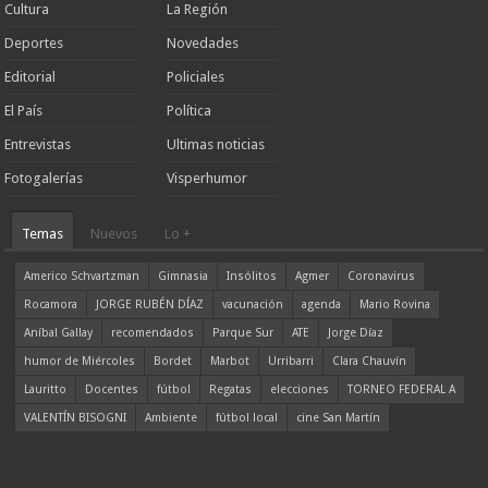
Cultura
La Región
Deportes
Novedades
Editorial
Policiales
El País
Política
Entrevistas
Ultimas noticias
Fotogalerías
Visperhumor
Temas
Nuevos
Lo +
Americo Schvartzman
Gimnasia
Insólitos
Agmer
Coronavirus
Rocamora
JORGE RUBÉN DÍAZ
vacunación
agenda
Mario Rovina
Aníbal Gallay
recomendados
Parque Sur
ATE
Jorge Díaz
humor de Miércoles
Bordet
Marbot
Urribarri
Clara Chauvín
Lauritto
Docentes
fútbol
Regatas
elecciones
TORNEO FEDERAL A
VALENTÍN BISOGNI
Ambiente
fútbol local
cine San Martín