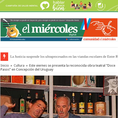
La Justicia suspende los ultraprocesados en las viandas escolares de Entre 
Se presentará la obra “La Runfla de los Macanos”
Inicio
»
Cultura
»
Este viernes se presenta la reconocida obra teatral “Doce
Pasos” en Concepción del Uruguay