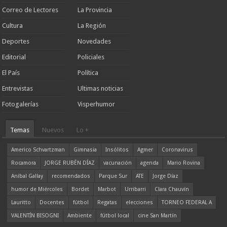
Correo de Lectores
La Provincia
Cultura
La Región
Deportes
Novedades
Editorial
Policiales
El País
Política
Entrevistas
Ultimas noticias
Fotogalerías
Visperhumor
Temas
Nuevos
Lo +
Americo Schvartzman
Gimnasia
Insólitos
Agmer
Coronavirus
Rocamora
JORGE RUBÉN DÍAZ
vacunación
agenda
Mario Rovina
Aníbal Gallay
recomendados
Parque Sur
ATE
Jorge Díaz
humor de Miércoles
Bordet
Marbot
Urribarri
Clara Chauvín
Lauritto
Docentes
fútbol
Regatas
elecciones
TORNEO FEDERAL A
VALENTÍN BISOGNI
Ambiente
fútbol local
cine San Martín