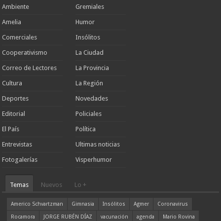
Ambiente
Gremiales
Amelia
Humor
Comerciales
Insólitos
Cooperativismo
La Ciudad
Correo de Lectores
La Provincia
Cultura
La Región
Deportes
Novedades
Editorial
Policiales
El País
Política
Entrevistas
Ultimas noticias
Fotogalerías
Visperhumor
Temas
Nuevos
Lo +
Americo Schvartzman
Gimnasia
Insólitos
Agmer
Coronavirus
Rocamora
JORGE RUBÉN DÍAZ
vacunación
agenda
Mario Rovina