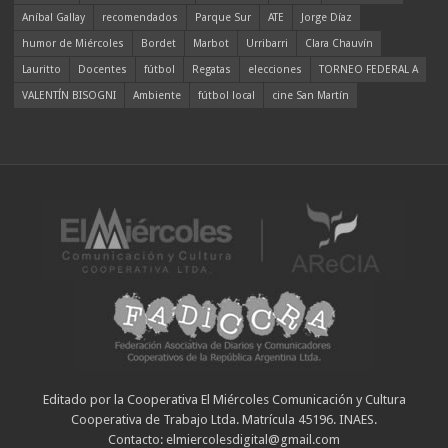
Aníbal Gallay
recomendados
Parque Sur
ATE
Jorge Díaz
humor de Miércoles
Bordet
Marbot
Urribarri
Clara Chauvín
Lauritto
Docentes
fútbol
Regatas
elecciones
TORNEO FEDERAL A
VALENTÍN BISOGNI
Ambiente
fútbol local
cine San Martín
Editado por la Cooperativa El Miércoles Comunicación y Cultura
Cooperativa de Trabajo Ltda. Matrícula 45196. INAES.
Contacto: elmiercolesdigital@gmail.com