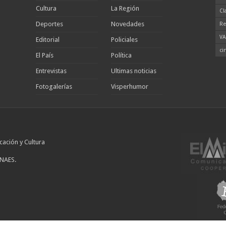
Cultura
La Región
Cl
Deportes
Novedades
Re
VA
Editorial
Policiales
ci
El País
Política
Entrevistas
Ultimas noticias
Fotogalerías
Visperhumor
cación y Cultura
INAES.