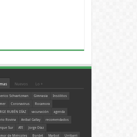
mas
Nuevos
Lo +
erico Schvartzman
Gimnasia
Insólitos
mer
Coronavirus
Rocamora
RGE RUBÉN DÍAZ
vacunación
agenda
rio Rovina
Aníbal Gallay
recomendados
rque Sur
ATE
Jorge Díaz
mor de Miércoles
Bordet
Marbot
Urribarri