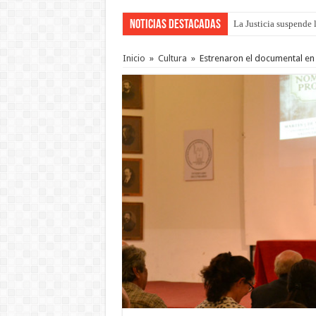
Noticias Destacadas
La Justicia suspende 
Se presentará la obra
Inicio
»
Cultura
»
Estrenaron el documental e