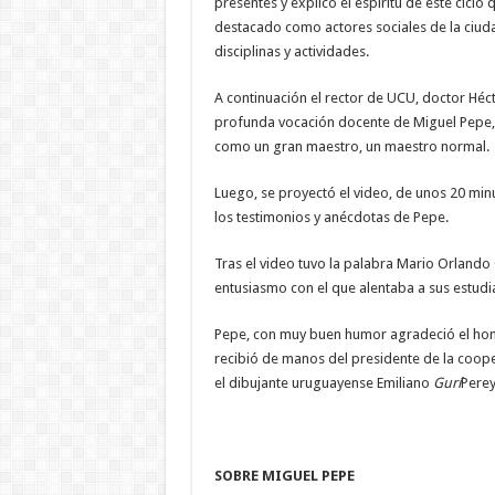
presentes y explicó el espíritu de este cic
destacado como actores sociales de la ciuda
disciplinas y actividades.
A continuación el rector de UCU, doctor Héc
profunda vocación docente de Miguel Pepe, 
como un gran maestro, un maestro normal.
Luego, se proyectó el video, de unos 20 min
los testimonios y anécdotas de Pepe.
Tras el video tuvo la palabra Mario Orland
entusiasmo con el que alentaba a sus estudi
Pepe, con muy buen humor agradeció el homen
recibió de manos del presidente de la cooper
el dibujante uruguayense Emiliano
Gurí
Perey
SOBRE MIGUEL PEPE