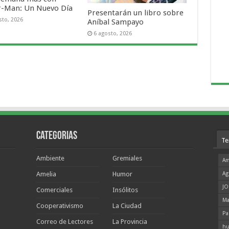
r-Man: Un Nuevo Día
Presentarán un libro sobre
sto, 2026
Aníbal Sampayo
6 agosto, 2026
Categorias
Te
Ambiente
Gremiales
Am
Amelia
Humor
Ag
JO
Comerciales
Insólitos
Ma
Cooperativismo
La Ciudad
Pa
Correo de Lectores
La Provincia
hu