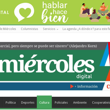
de Miércoles
Columnistas
Servicios
La agenda ¿A dónde ir? para este f
a
Política
Deportes
Cultura
Policiales
Ambiente
Cooperativi