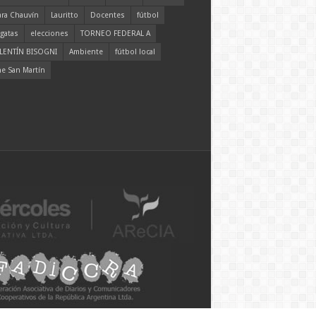
ara Chauvín
Lauritto
Docentes
fútbol
gatas
elecciones
TORNEO FEDERAL A
LENTÍN BISOGNI
Ambiente
fútbol local
ne San Martín