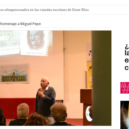
los ultraprocesados en las viandas escolares de Entre Ríos
 “La Runfla de los Macanos”
n homenaje a Miguel Pepe