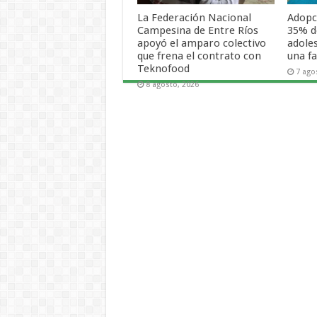
La Federación Nacional
Adopci
Campesina de Entre Ríos
35% de
apoyó el amparo colectivo
adole
que frena el contrato con
una f
Teknofood
7 ago
8 agosto, 2026