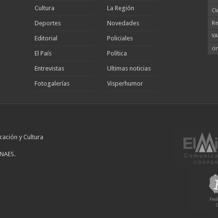
Cultura
La Región
Cl
Deportes
Novedades
Re
VA
Editorial
Policiales
ci
El País
Política
Entrevistas
Ultimas noticias
Fotogalerías
Visperhumor
cación y Cultura
INAES.