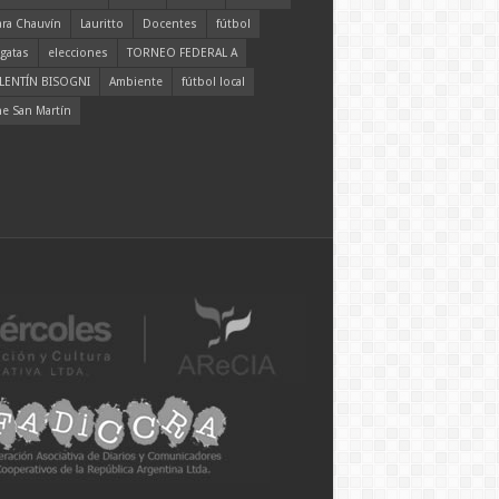
ara Chauvín
Lauritto
Docentes
fútbol
gatas
elecciones
TORNEO FEDERAL A
LENTÍN BISOGNI
Ambiente
fútbol local
ne San Martín