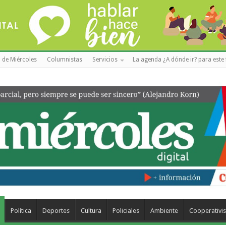
 de Miércoles
Columnistas
Servicios
La agenda ¿A dónde ir? para este 
Política
Deportes
Cultura
Policiales
Ambiente
Cooperativi