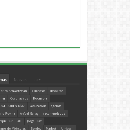
mas
Nuevos
Lo +
erico Schvartzman
Gimnasia
Insólitos
mer
Coronavirus
Rocamora
RGE RUBÉN DÍAZ
vacunación
agenda
rio Rovina
Aníbal Gallay
recomendados
rque Sur
ATE
Jorge Díaz
mor de Miércoles
Bordet
Marbot
Urribarri