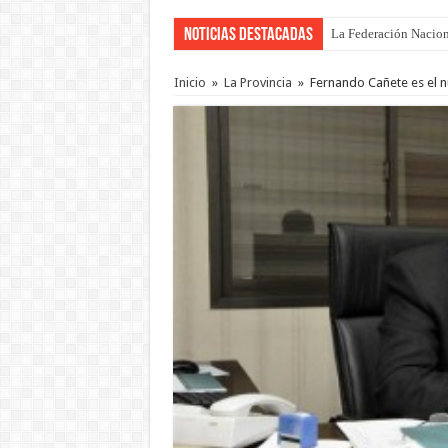
Noticias Destacadas
La Federación Nacion
Con cambios a último
Inicio
»
La Provincia
»
Fernando Cañete es el n