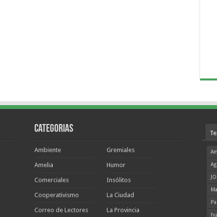
Categorias
Te
Ambiente
Gremiales
Am
Amelia
Humor
Ag
JO
Comerciales
Insólitos
Ma
Cooperativismo
La Ciudad
Pa
Correo de Lectores
La Provincia
hu