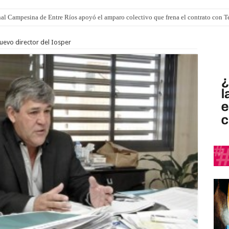
al Campesina de Entre Ríos apoyó el amparo colectivo que frena el contrato con 
 momento, aprobaron la ley de propiedad privada
uevo director del Iosper